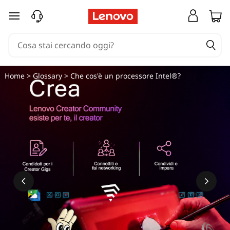
C
passa a contenuto principale
h
e
c
Home
>
Glossary
> Che cos'è un processore Intel®?
o
s
'
è
u
n