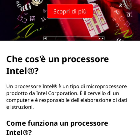
p
Scopri di più
r
o
c
e
Che cos'è un processore
s
Intel®?
s
Un processore Intel® è un tipo di microprocessore
o
prodotto da Intel Corporation. È il cervello di un
computer e è responsabile dell'elaborazione di dati
r
e istruzioni.
e
Come funziona un processore
Intel®?
I