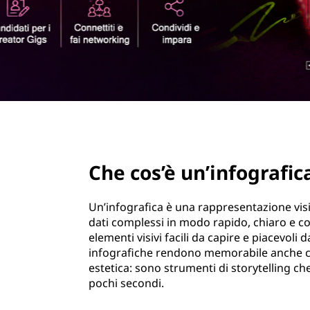
i
r
n
i
n
f
c
i
o
p
a
g
l
e
page hero 2/3
r
Che cos’è un’infografic
a
f
Un’infografica è una rappresentazione vis
dati complessi in modo rapido, chiaro e co
i
elementi visivi facili da capire e piacevoli
infografiche rendono memorabile anche c
c
estetica: sono strumenti di storytelling c
pochi secondi.
h