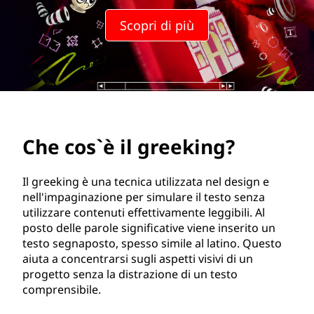
g
Scopri di più
r
e
e
k
Che cos`è il greeking?
i
n
Il greeking è una tecnica utilizzata nel design e
nell'impaginazione per simulare il testo senza
g
utilizzare contenuti effettivamente leggibili. Al
posto delle parole significative viene inserito un
?
testo segnaposto, spesso simile al latino. Questo
aiuta a concentrarsi sugli aspetti visivi di un
progetto senza la distrazione di un testo
comprensibile.