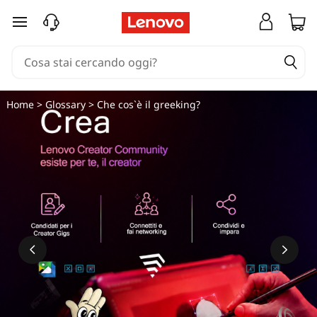
C
passa a contenuto principale
h
e
c
Home
>
Glossary
> Che cos`è il greeking?
o
s
'
è
i
l