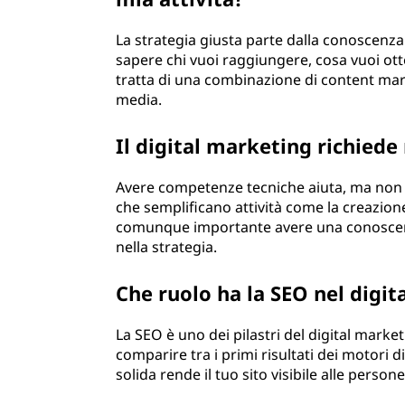
g
La strategia giusta parte dalla conoscenza 
i
sapere chi vuoi raggiungere, cosa vuoi ottene
tratta di una combinazione di content mark
t
media.
a
Il digital marketing richied
l
Avere competenze tecniche aiuta, ma non 
che semplificano attività come la creazione 
e
comunque importante avere una conoscenz
nella strategia.
?
Che ruolo ha la SEO nel digi
La SEO è uno dei pilastri del digital market
comparire tra i primi risultati dei motori
solida rende il tuo sito visibile alle person