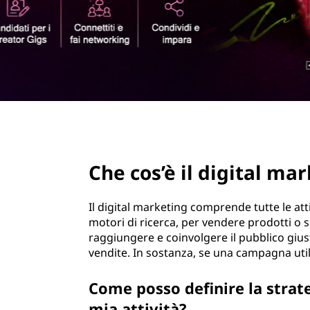
m
r
a
i
n
r
c
i
k
p
a
e
l
e
page hero 2/3
t
Che cos’è il digital ma
i
n
Il digital marketing comprende tutte le att
motori di ricerca, per vendere prodotti o s
g
raggiungere e coinvolgere il pubblico giu
vendite. In sostanza, se una campagna utiliz
d
Come posso definire la strate
i
mia attività?