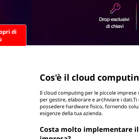
u
r
d
i
n
c
c
i
o
p
a
m
l
e
page hero 2/3
p
Cos'è il cloud computin
u
t
Il cloud computing per le piccole imprese si
per gestire, elaborare e archiviare i dati.
i
possedere hardware fisico, fornendo solu
esigenze della tua azienda.
n
Costa molto implementare il
g
impresa?