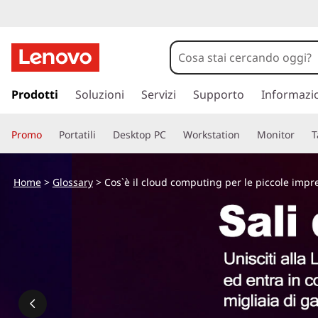
C
o
s
p
a
Prodotti
Soluzioni
Servizi
Supporto
Informazi
’
s
s
è
Promo
Portatili
Desktop PC
Workstation
Monitor
T
a
a
i
c
Home
>
Glossary
> Cos`è il cloud computing per le piccole impr
o
l
n
t
c
e
n
l
u
t
o
o
p