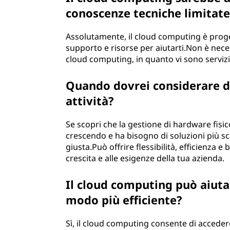
l
conoscenze tecniche limitate
e
Assolutamente, il cloud computing è proget
i
supporto e risorse per aiutarti.Non è nece
cloud computing, in quanto vi sono servizi 
m
Quando dovrei considerare di
p
attività?
r
Se scopri che la gestione di hardware fisi
e
crescendo e ha bisogno di soluzioni più sca
giusta.Può offrire flessibilità, efficienza e 
s
crescita e alle esigenze della tua azienda.
e
Il cloud computing può aiuta
modo più efficiente?
?
Sì, il cloud computing consente di acceder