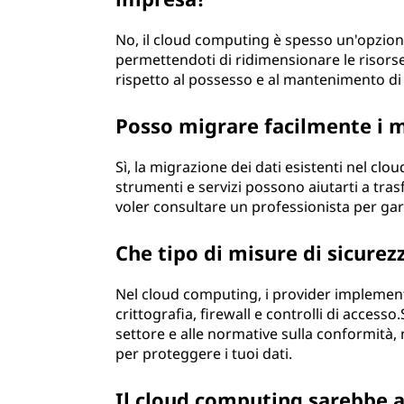
p
No, il cloud computing è spesso un'opzion
e
permettendoti di ridimensionare le risorse
rispetto al possesso e al mantenimento di
r
Posso migrare facilmente i mi
l
Sì, la migrazione dei dati esistenti nel cl
e
strumenti e servizi possono aiutarti a trasf
voler consultare un professionista per gar
p
i
Che tipo di misure di sicure
c
Nel cloud computing, i provider implemen
crittografia, firewall e controlli di access
c
settore e alle normative sulla conformità
per proteggere i tuoi dati.
o
Il cloud computing sarebbe a