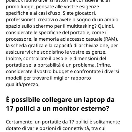
pollici, ci sono diversi fattori da considerare. In
primo luogo, pensate alle vostre esigenze
u
specifiche e ai casi d'uso. Siete giocatori,
professionisti creativi o avete bisogno di un ampio
n
spazio sullo schermo per il multitasking? Quindi,
considerate le specifiche del portatile, come il
o
processore, la memoria ad accesso casuale (RAM),
la scheda grafica e la capacità di archiviazione, per
p
assicurarvi che soddisfino le vostre esigenze.
Inoltre, controllate il peso e le dimensioni del
i
portatile se la portabilità è un problema. Infine,
considerate il vostro budget e confrontate i diversi
ù
modelli per trovare il miglior rapporto
qualità/prezzo.
p
i
È possibile collegare un laptop da
17 pollici a un monitor esterno?
c
Certamente, un portatile da 17 pollici è solitamente
c
dotato di varie opzioni di connettività, tra cui