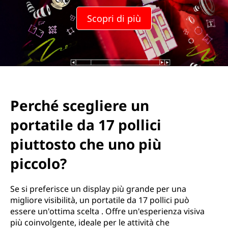
e
Scopri di più
i
s
c
e
Perché scegliere un
g
portatile da 17 pollici
l
piuttosto che uno più
i
piccolo?
e
Se si preferisce un display più grande per una
r
migliore visibilità, un portatile da 17 pollici può
essere un'ottima scelta . Offre un'esperienza visiva
e
più coinvolgente, ideale per le attività che