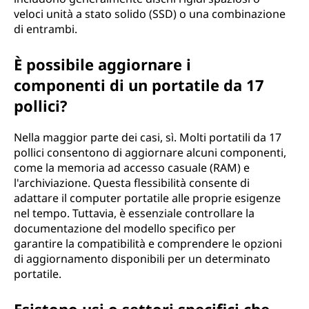
p
veloci unità a stato solido (SSD) o una combinazione
di entrambi.
o
r
È possibile aggiornare i
componenti di un portatile da 17
t
pollici?
a
Nella maggior parte dei casi, sì. Molti portatili da 17
t
pollici consentono di aggiornare alcuni componenti,
come la memoria ad accesso casuale (RAM) e
i
l'archiviazione. Questa flessibilità consente di
adattare il computer portatile alle proprie esigenze
l
nel tempo. Tuttavia, è essenziale controllare la
documentazione del modello specifico per
e
garantire la compatibilità e comprendere le opzioni
di aggiornamento disponibili per un determinato
d
portatile.
a