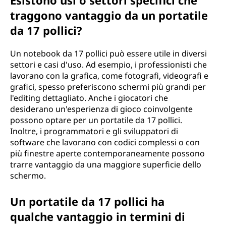
Esistono usi o settori specifici che
1
traggono vantaggio da un portatile
da 17 pollici?
7
Un notebook da 17 pollici può essere utile in diversi
p
settori e casi d'uso. Ad esempio, i professionisti che
lavorano con la grafica, come fotografi, videografi e
o
grafici, spesso preferiscono schermi più grandi per
l'editing dettagliato. Anche i giocatori che
l
desiderano un'esperienza di gioco coinvolgente
possono optare per un portatile da 17 pollici.
l
Inoltre, i programmatori e gli sviluppatori di
software che lavorano con codici complessi o con
i
più finestre aperte contemporaneamente possono
c
trarre vantaggio da una maggiore superficie dello
schermo.
i
Un portatile da 17 pollici ha
p
qualche vantaggio in termini di