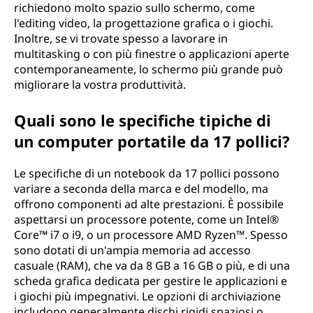
richiedono molto spazio sullo schermo, come
u
l'editing video, la progettazione grafica o i giochi.
Inoltre, se vi trovate spesso a lavorare in
n
multitasking o con più finestre o applicazioni aperte
contemporaneamente, lo schermo più grande può
c
migliorare la vostra produttività.
o
Quali sono le specifiche tipiche di
m
un computer portatile da 17 pollici?
p
Le specifiche di un notebook da 17 pollici possono
variare a seconda della marca e del modello, ma
u
offrono componenti ad alte prestazioni. È possibile
aspettarsi un processore potente, come un Intel®
t
Core™ i7 o i9, o un processore AMD Ryzen™. Spesso
sono dotati di un'ampia memoria ad accesso
e
casuale (RAM), che va da 8 GB a 16 GB o più, e di una
scheda grafica dedicata per gestire le applicazioni e
r
i giochi più impegnativi. Le opzioni di archiviazione
includono generalmente dischi rigidi spaziosi o