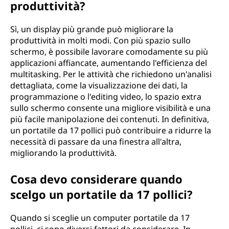
i
produttività?
u
Sì, un display più grande può migliorare la
produttività in molti modi. Con più spazio sullo
t
schermo, è possibile lavorare comodamente su più
applicazioni affiancate, aumentando l'efficienza del
t
multitasking. Per le attività che richiedono un'analisi
dettagliata, come la visualizzazione dei dati, la
o
programmazione o l'editing video, lo spazio extra
sullo schermo consente una migliore visibilità e una
s
più facile manipolazione dei contenuti. In definitiva,
un portatile da 17 pollici può contribuire a ridurre la
t
necessità di passare da una finestra all'altra,
migliorando la produttività.
o
Cosa devo considerare quando
c
scelgo un portatile da 17 pollici?
h
Quando si sceglie un computer portatile da 17
e