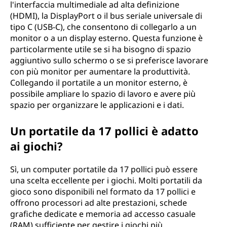
l'interfaccia multimediale ad alta definizione
o
(HDMI), la DisplayPort o il bus seriale universale di
tipo C (USB-C), che consentono di collegarlo a un
l
monitor o a un display esterno. Questa funzione è
particolarmente utile se si ha bisogno di spazio
o
aggiuntivo sullo schermo o se si preferisce lavorare
con più monitor per aumentare la produttività.
?
Collegando il portatile a un monitor esterno, è
possibile ampliare lo spazio di lavoro e avere più
spazio per organizzare le applicazioni e i dati.
Un portatile da 17 pollici è adatto
ai giochi?
Sì, un computer portatile da 17 pollici può essere
una scelta eccellente per i giochi. Molti portatili da
gioco sono disponibili nel formato da 17 pollici e
offrono processori ad alte prestazioni, schede
grafiche dedicate e memoria ad accesso casuale
(RAM) sufficiente per gestire i giochi più