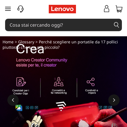
P
passa a contenuto principale
e
r
c
Home
>
Glossary
> Perché scegliere un portatile da 17 pollici
piuttosto che uno più piccolo?
h
é
d
o
v
r