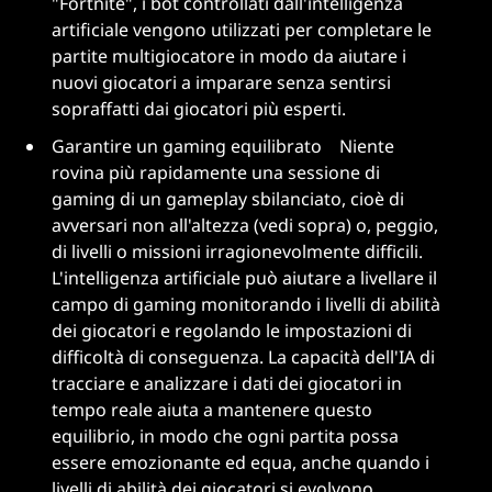
"Fortnite", i bot controllati dall'intelligenza
artificiale vengono utilizzati per completare le
partite multigiocatore in modo da aiutare i
nuovi giocatori a imparare senza sentirsi
sopraffatti dai giocatori più esperti.
Garantire un gaming equilibrato Niente
rovina più rapidamente una sessione di
gaming di un gameplay sbilanciato, cioè di
avversari non all'altezza (vedi sopra) o, peggio,
di livelli o missioni irragionevolmente difficili.
L'intelligenza artificiale può aiutare a livellare il
campo di gaming monitorando i livelli di abilità
dei giocatori e regolando le impostazioni di
difficoltà di conseguenza. La capacità dell'IA di
tracciare e analizzare i dati dei giocatori in
tempo reale aiuta a mantenere questo
equilibrio, in modo che ogni partita possa
essere emozionante ed equa, anche quando i
livelli di abilità dei giocatori si evolvono.