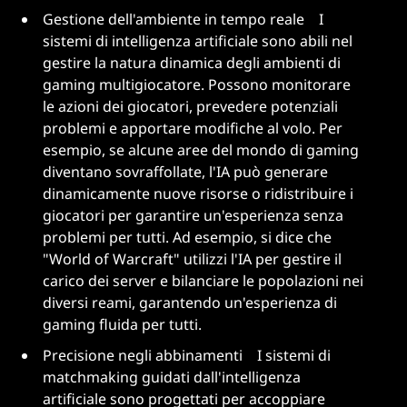
Gestione dell'ambiente in tempo reale I
sistemi di intelligenza artificiale sono abili nel
gestire la natura dinamica degli ambienti di
gaming multigiocatore. Possono monitorare
le azioni dei giocatori, prevedere potenziali
problemi e apportare modifiche al volo. Per
esempio, se alcune aree del mondo di gaming
diventano sovraffollate, l'IA può generare
dinamicamente nuove risorse o ridistribuire i
giocatori per garantire un'esperienza senza
problemi per tutti. Ad esempio, si dice che
"World of Warcraft" utilizzi l'IA per gestire il
carico dei server e bilanciare le popolazioni nei
diversi reami, garantendo un'esperienza di
gaming fluida per tutti.
Precisione negli abbinamenti I sistemi di
matchmaking guidati dall'intelligenza
artificiale sono progettati per accoppiare