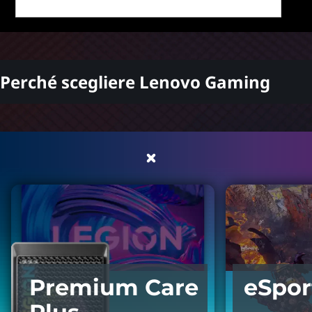
Considerazioni etiche sull'IA nel gaming
Perché scegliere Lenovo Gaming
Premium Care
eSpor