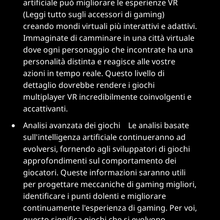
artificiale può migliorare le esperienze VR
(Leggi tutto sugli accessori di gaming)
creando mondi virtuali più interattivi e adattivi.
Immaginate di camminare in una città virtuale
dove ogni personaggio che incontrate ha una
personalità distinta e reagisce alle vostre
azioni in tempo reale. Questo livello di
dettaglio dovrebbe rendere i giochi
multiplayer VR incredibilmente coinvolgenti e
accattivanti.
Analisi avanzata dei giochi Le analisi basate
sull'intelligenza artificiale continueranno ad
evolversi, fornendo agli sviluppatori di giochi
approfondimenti sul comportamento dei
giocatori. Queste informazioni saranno utili
per progettare meccaniche di gaming migliori,
identificare i punti dolenti e migliorare
continuamente l'esperienza di gaming. Per voi,
questo significa giochi che si evolvono