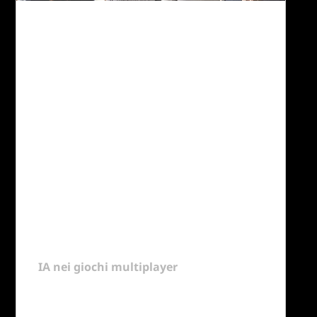
Vedi tutti gli articoli
Sull'IA nei
giochi
Introduzione all'IA nei Gaming
L'intelligenza artificiale nella
progettazione dei giochi
Il ruolo dell'intelligenza artificiale nel
comportamento dei PNG
IA e generazione di contenuti procedurali
IA ed esperienze personalizzate nel
gaming
IA nei giochi multiplayer
IA e narrazione di giochi