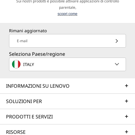
Sui nostri prodotti è possibile attivare applicazioni di controllo
parentale,
scopri come
Rimani aggiornato
E-mail
Seleziona Paese/regione
ITALY
INFORMAZIONI SU LENOVO
SOLUZIONI PER
PRODOTTI E SERVIZI
RISORSE