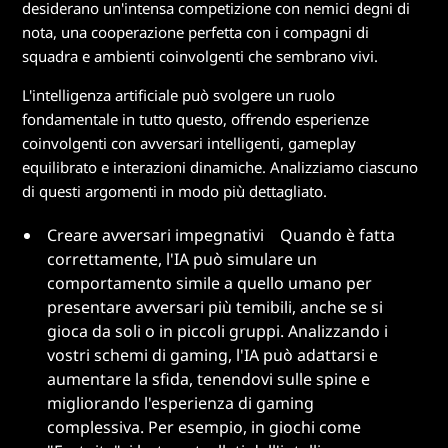
desiderano un'intensa competizione con nemici degni di
nota, una cooperazione perfetta con i compagni di
squadra e ambienti coinvolgenti che sembrano vivi.
L'intelligenza artificiale può svolgere un ruolo
fondamentale in tutto questo, offrendo esperienze
coinvolgenti con avversari intelligenti, gameplay
equilibrato e interazioni dinamiche. Analizziamo ciascuno
di questi argomenti in modo più dettagliato.
Creare avversari impegnativi Quando è fatta
correttamente, l'IA può simulare un
comportamento simile a quello umano per
presentare avversari più temibili, anche se si
gioca da soli o in piccoli gruppi. Analizzando i
vostri schemi di gaming, l'IA può adattarsi e
aumentare la sfida, tenendovi sulle spine e
migliorando l'esperienza di gaming
complessiva. Per esempio, in giochi come