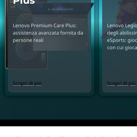
Plus
Lenovo Premium Care Plus:
Lenovo Legion
assistenza avanzata fornita da
degli abiliss
persone reali
eSports: gio
con cui gioca
Scopri di più
Scopri di più