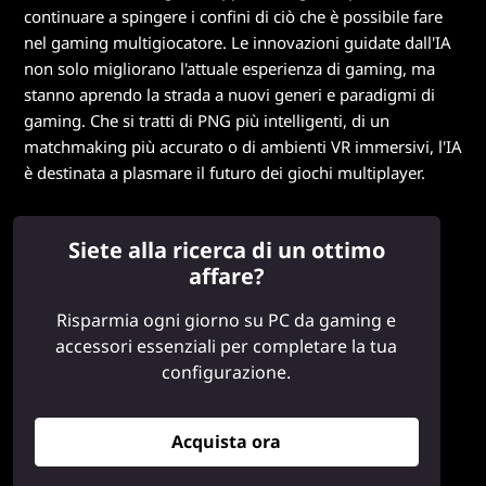
continuare a spingere i confini di ciò che è possibile fare
nel gaming multigiocatore. Le innovazioni guidate dall'IA
non solo migliorano l'attuale esperienza di gaming, ma
stanno aprendo la strada a nuovi generi e paradigmi di
gaming. Che si tratti di PNG più intelligenti, di un
matchmaking più accurato o di ambienti VR immersivi, l'IA
è destinata a plasmare il futuro dei giochi multiplayer.
Siete alla ricerca di un ottimo
affare?
Risparmia ogni giorno su PC da gaming e
accessori essenziali per completare la tua
configurazione.
Acquista ora