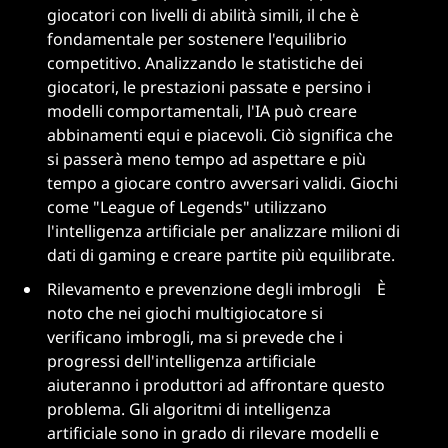
giocatori con livelli di abilità simili, il che è
fondamentale per sostenere l'equilibrio
competitivo. Analizzando le statistiche dei
giocatori, le prestazioni passate e persino i
modelli comportamentali, l'IA può creare
abbinamenti equi e piacevoli. Ciò significa che
si passerà meno tempo ad aspettare e più
tempo a giocare contro avversari validi. Giochi
come "League of Legends" utilizzano
l'intelligenza artificiale per analizzare milioni di
dati di gaming e creare partite più equilibrate.
Rilevamento e prevenzione degli imbrogli È
noto che nei giochi multigiocatore si
verificano imbrogli, ma si prevede che i
progressi dell'intelligenza artificiale
aiuteranno i produttori ad affrontare questo
problema. Gli algoritmi di intelligenza
artificiale sono in grado di rilevare modelli e