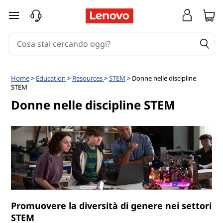
D
passa a contenuto principale
o
n
n
Home
>
Education
>
Resources
>
STEM
> Donne nelle discipline
STEM
e
Donne nelle discipline STEM
n
e
l
l
e
Promuovere la diversità di genere nei settori
STEM