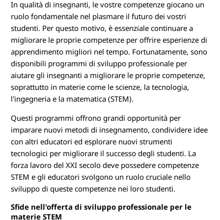
d
In qualità di insegnanti, le vostre competenze giocano un
ruolo fondamentale nel plasmare il futuro dei vostri
e
studenti. Per questo motivo, è essenziale continuare a
g
migliorare le proprie competenze per offrire esperienze di
apprendimento migliori nel tempo. Fortunatamente, sono
l
disponibili programmi di sviluppo professionale per
aiutare gli insegnanti a migliorare le proprie competenze,
i
soprattutto in materie come le scienze, la tecnologia,
l'ingegneria e la matematica (STEM).
i
Questi programmi offrono grandi opportunità per
n
imparare nuovi metodi di insegnamento, condividere idee
con altri educatori ed esplorare nuovi strumenti
s
tecnologici per migliorare il successo degli studenti. La
e
forza lavoro del XXI secolo deve possedere competenze
STEM e gli educatori svolgono un ruolo cruciale nello
g
sviluppo di queste competenze nei loro studenti.
Sfide nell'offerta di sviluppo professionale per le
n
materie STEM