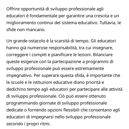
a
Offrire opportunità di sviluppo professionale agli
educatori è fondamentale per garantire una crescita e un
n
miglioramento continui del sistema educativo. Tuttavia, le
sfide non mancano.
t
Un grande ostacolo è la scarsità di tempo. Gli educatori
i
hanno già numerose responsabilità, tra cui insegnare,
n
correggere i compiti e pianificare le lezioni. Bilanciare
queste esigenze con la partecipazione a programmi di
e
sviluppo professionale può essere estremamente
impegnativo. Per superare questa sfida, è importante che
l
le scuole e le istituzioni educative diano priorità e
dedichino tempo agli educatori per partecipare alle attività
l
di sviluppo professionale. Ciò può essere ottenuto
programmando giornate di sviluppo professionale
e
dedicate o fornendo opzioni flessibili che consentano agli
S
educatori di impegnarsi nello sviluppo professionale
secondo i propri ritmi.