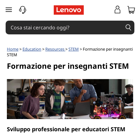
F
passa a contenuto principale
o
r
m
Home
>
Education
>
Resources
>
STEM
> Formazione per insegnanti
STEM
a
Formazione per insegnanti STEM
z
i
o
n
e
Sviluppo professionale per educatori STEM