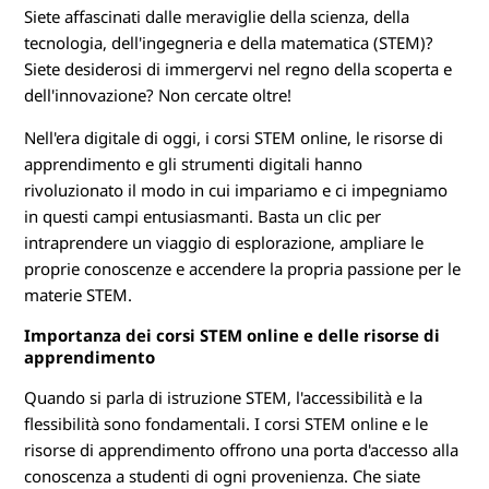
S
Siete affascinati dalle meraviglie della scienza, della
T
tecnologia, dell'ingegneria e della matematica (STEM)?
Siete desiderosi di immergervi nel regno della scoperta e
E
dell'innovazione? Non cercate oltre!
M
Nell'era digitale di oggi, i corsi STEM online, le risorse di
apprendimento e gli strumenti digitali hanno
o
rivoluzionato il modo in cui impariamo e ci impegniamo
in questi campi entusiasmanti. Basta un clic per
n
intraprendere un viaggio di esplorazione, ampliare le
proprie conoscenze e accendere la propria passione per le
l
materie STEM.
i
Importanza dei corsi STEM online e delle risorse di
apprendimento
n
Quando si parla di istruzione STEM, l'accessibilità e la
e
flessibilità sono fondamentali. I corsi STEM online e le
risorse di apprendimento offrono una porta d'accesso alla
conoscenza a studenti di ogni provenienza. Che siate