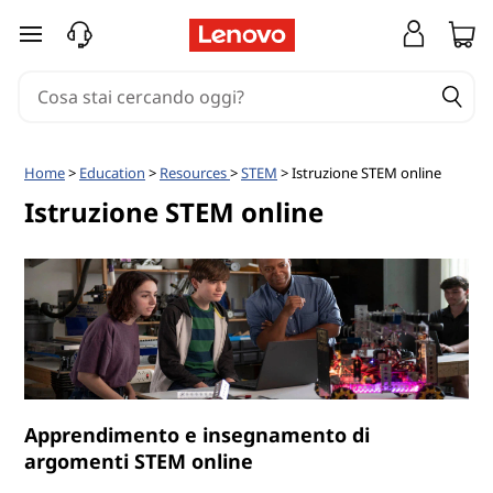
F
passa a contenuto principale
o
r
m
Home
>
Education
>
Resources
>
STEM
> Istruzione STEM online
a
Istruzione STEM online
z
i
o
n
Apprendimento e insegnamento di
e
argomenti STEM online