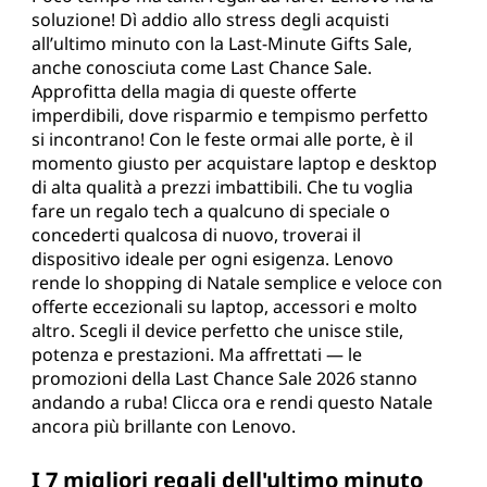
L
soluzione! Dì addio allo stress degli acquisti
a
all’ultimo minuto con la Last-Minute Gifts Sale,
anche conosciuta come Last Chance Sale.
s
Approfitta della magia di queste offerte
imperdibili, dove risparmio e tempismo perfetto
t
si incontrano! Con le feste ormai alle porte, è il
momento giusto per acquistare laptop e desktop
M
di alta qualità a prezzi imbattibili. Che tu voglia
fare un regalo tech a qualcuno di speciale o
i
concederti qualcosa di nuovo, troverai il
dispositivo ideale per ogni esigenza. Lenovo
n
rende lo shopping di Natale semplice e veloce con
offerte eccezionali su laptop, accessori e molto
u
altro. Scegli il device perfetto che unisce stile,
potenza e prestazioni. Ma affrettati — le
t
promozioni della Last Chance Sale 2026 stanno
andando a ruba! Clicca ora e rendi questo Natale
e
ancora più brillante con Lenovo.
L
I 7 migliori regali dell'ultimo minuto