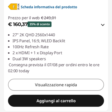
Scheda informativa del prodotto
Prezzo per il web
€ 249,01
€ 160,37
35% di sconto
Risparmi eCoupon :
-€ 88,64
27" 2K QHD 2560x1440
IPS Panel, 16:9, WLED Backlit
Usa il coupon :
LUGLIO
100Hz Refresh Rate
2 x HDMI + 1 x Display Port
Dual 3W speakers
Consegna prevista il 07/08 per ordini entro le ore
02:00 today
Visualizzazione rapida
Aggiungi al carrello