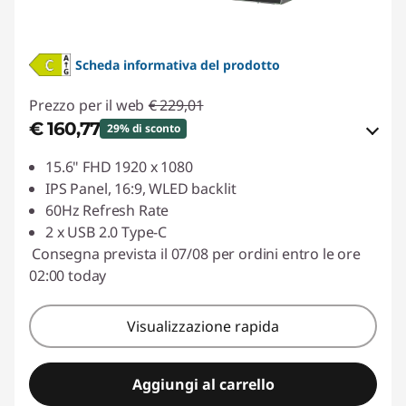
Scheda informativa del prodotto
Prezzo per il web
€ 229,01
€ 160,77
29% di sconto
Risparmi eCoupon :
-€ 68,24
15.6" FHD 1920 x 1080
IPS Panel, 16:9, WLED backlit
Usa il coupon :
LUGLIO
60Hz Refresh Rate
2 x USB 2.0 Type-C
Consegna prevista il 07/08 per ordini entro le ore
02:00 today
Visualizzazione rapida
Aggiungi al carrello