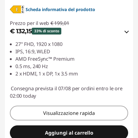
Scheda informativa del prodotto
Prezzo per il web
€ 199,01
€ 132,15
33% di sconto
Risparmi eCoupon :
-€ 66,86
27" FHD, 1920 x 1080
IPS, 16:9, WLED
Usa il coupon :
LUGLIO
AMD FreeSync™ Premium
0.5 ms, 240 Hz
2 x HDMI, 1 x DP, 1x 3.5 mm
Consegna prevista il 07/08 per ordini entro le ore
02:00 today
Visualizzazione rapida
Aggiungi al carrello