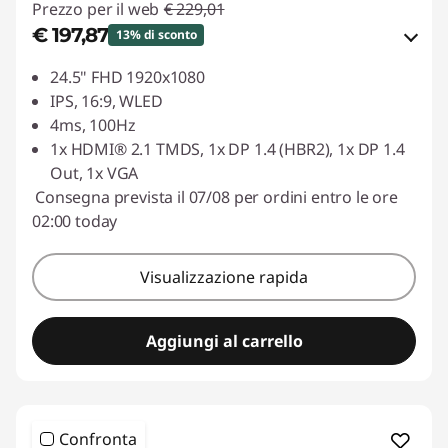
Prezzo per il web
€ 229,01
€ 197,87
13% di sconto
Risparmi eCoupon :
-€ 31,14
24.5" FHD 1920x1080
IPS, 16:9, WLED
Usa il coupon :
ESTATE
4ms, 100Hz
1x HDMI® 2.1 TMDS, 1x DP 1.4 (HBR2), 1x DP 1.4
Out, 1x VGA
Consegna prevista il 07/08 per ordini entro le ore
02:00 today
Visualizzazione rapida
Aggiungi al carrello
Confronta