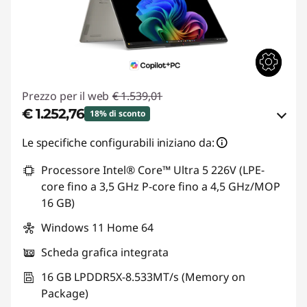
Prezzo per il web
€ 1.539,01
€ 1.252,76
18% di sconto
Risparmi eCoupon :
-€ 286,25
Le specifiche configurabili iniziano da:
Processore Intel® Core™ Ultra 5 226V (LPE-
Usa il coupon :
LUGLIO
core fino a 3,5 GHz P-core fino a 4,5 GHz/MOP
16 GB)
Windows 11 Home 64
Scheda grafica integrata
16 GB LPDDR5X-8.533MT/s (Memory on
Package)