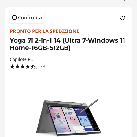
a
s
Confronta
c
PRONTO PER LA SPEDIZIONE
r
Yoga 7i 2-in-1 14 (Ultra 7-Windows 11
Home-16GB-512GB)
i
Copilot+ PC
t
(278)
t
u
r
a
e