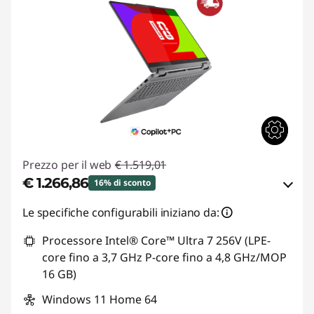
Prezzo per il web
€ 1.519,01
€ 1.266,86
16% di sconto
Risparmi eCoupon :
-€ 252,15
Le specifiche configurabili iniziano da:
Processore Intel® Core™ Ultra 7 256V (LPE-
Usa il coupon :
LUGLIO
core fino a 3,7 GHz P-core fino a 4,8 GHz/MOP
16 GB)
Windows 11 Home 64