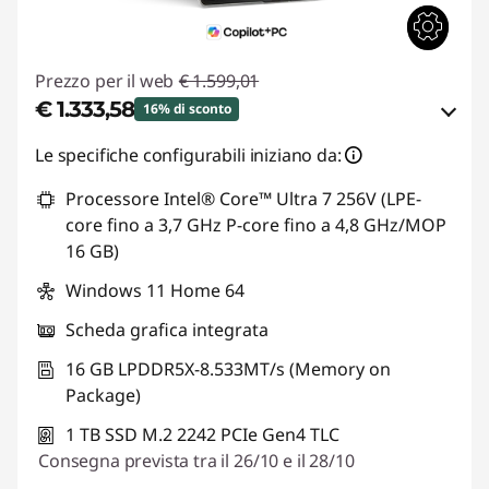
Prezzo per il web
€ 1.599,01
€ 1.333,58
16% di sconto
Risparmi eCoupon :
-€ 265,43
Le specifiche configurabili iniziano da:
Processore Intel® Core™ Ultra 7 256V (LPE-
Usa il coupon :
LUGLIO
core fino a 3,7 GHz P-core fino a 4,8 GHz/MOP
16 GB)
Windows 11 Home 64
Scheda grafica integrata
16 GB LPDDR5X-8.533MT/s (Memory on
Package)
1 TB SSD M.2 2242 PCIe Gen4 TLC
Consegna prevista tra il 26/10 e il 28/10