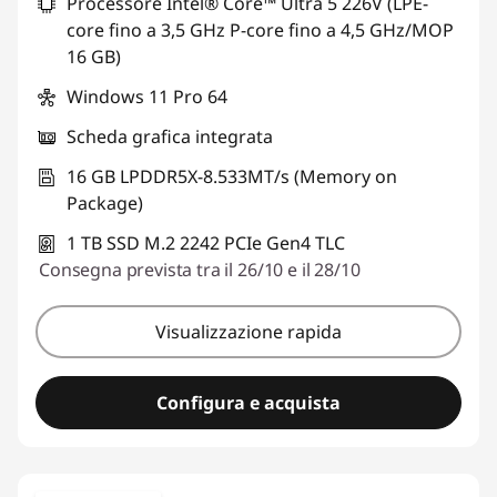
Processore Intel® Core™ Ultra 5 226V (LPE-
Usa il coupon :
LUGLIO
core fino a 3,5 GHz P-core fino a 4,5 GHz/MOP
16 GB)
Windows 11 Pro 64
Scheda grafica integrata
16 GB LPDDR5X-8.533MT/s (Memory on
Package)
1 TB SSD M.2 2242 PCIe Gen4 TLC
Consegna prevista tra il 26/10 e il 28/10
Visualizzazione rapida
Configura e acquista