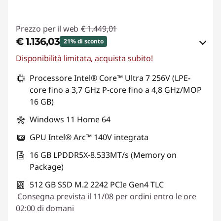
i
Prezzo per il web
€ 1.449,01
l
€ 1.136,03
21% di sconto
b
Disponibilità limitata, acquista subito!
Risparmi eCoupon :
-€ 312,98
l
Processore Intel® Core™ Ultra 7 256V (LPE-
Usa il coupon :
LUGLIO
core fino a 3,7 GHz P-core fino a 4,8 GHz/MOP
o
16 GB)
g
Windows 11 Home 64
g
GPU Intel® Arc™ 140V integrata
16 GB LPDDR5X-8.533MT/s (Memory on
i
Package)
n
512 GB SSD M.2 2242 PCIe Gen4 TLC
Consegna prevista il 11/08 per ordini entro le ore
g
02:00 di domani