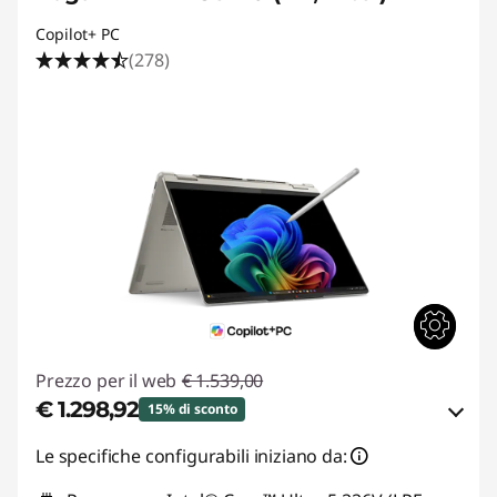
Copilot+ PC
(278)
Prezzo per il web
€ 1.539,00
€ 1.298,92
15% di sconto
Risparmi eCoupon :
-€ 240,08
Le specifiche configurabili iniziano da: