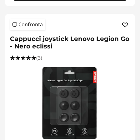
e
A
Confronta
c
Cappucci joystick Lenovo Legion Go
c
- Nero eclissi
e
(3)
s
s
o
r
i
C