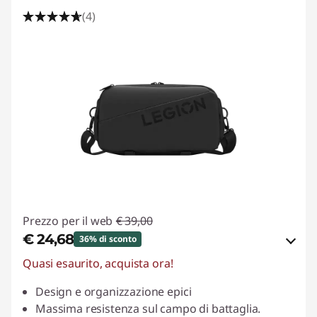
(4)
Prezzo per il web
€ 39,00
€ 24,68
36% di sconto
Quasi esaurito, acquista ora!
Risparmi eCoupon :
-€ 14,32
Design e organizzazione epici
Usa il coupon :
LUGLIO
Massima resistenza sul campo di battaglia.