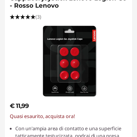
p
- Rosso Lenovo
p
(3)
o
r
t
i
p
e
r
€ 11,99
M
Quasi esaurito, acquista ora!
Con un'ampia area di contatto e una superficie
o
tatticamente testurizzata, godrai di una presa