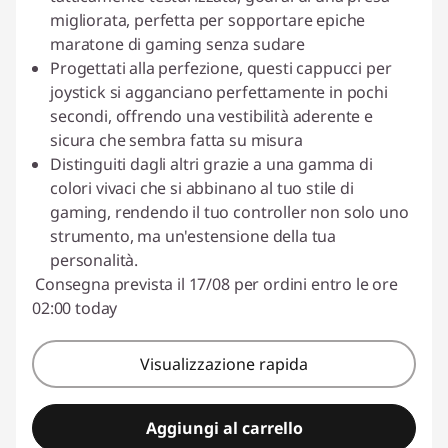
n
migliorata, perfetta per sopportare epiche
maratone di gaming senza sudare
i
Progettati alla perfezione, questi cappucci per
joystick si agganciano perfettamente in pochi
t
secondi, offrendo una vestibilità aderente e
sicura che sembra fatta su misura
o
Distinguiti dagli altri grazie a una gamma di
colori vivaci che si abbinano al tuo stile di
r
gaming, rendendo il tuo controller non solo uno
d
strumento, ma un'estensione della tua
personalità.
o
Consegna prevista il 17/08 per ordini entro le ore
02:00 today
p
p
Visualizzazione rapida
i
Aggiungi al carrello