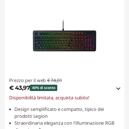
Prezzo per il web
€ 74,01
€ 43,97
40% di sconto
Disponibilità limitata, acquista subito!
Risparmi eCoupon :
-€ 30,04
Design semplificato e compatto, tipico dei
Usa il coupon :
LUGLIO
prodotti Legion
Straordinaria eleganza con l'illuminazione RGB