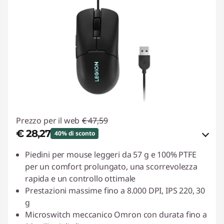
Prezzo per il web
€ 47,59
€ 28,27
40% di sconto
Risparmi eCoupon :
-€ 19,32
Piedini per mouse leggeri da 57 g e 100% PTFE
per un comfort prolungato, una scorrevolezza
Usa il coupon :
LUGLIO
rapida e un controllo ottimale
Prestazioni massime fino a 8.000 DPI, IPS 220, 30
g
Microswitch meccanico Omron con durata fino a