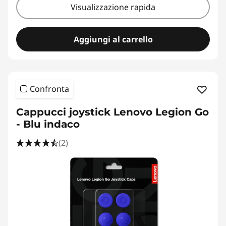
r
Visualizzazione rapida
M
Aggiungi al carrello
o
n
Confronta
i
Cappucci joystick Lenovo Legion Go
t
- Blu indaco
o
(2)
r
D
o
p