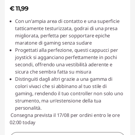
o
€ 11,99
r
Con un'ampia area di contatto e una superficie
tatticamente testurizzata, godrai di una presa
r
migliorata, perfetta per sopportare epiche
maratone di gaming senza sudare
e
Progettati alla perfezione, questi cappucci per
joystick si agganciano perfettamente in pochi
l
secondi, offrendo una vestibilità aderente e
sicura che sembra fatta su misura
a
Distinguiti dagli altri grazie a una gamma di
t
colori vivaci che si abbinano al tuo stile di
gaming, rendendo il tuo controller non solo uno
i
strumento, ma un'estensione della tua
personalità.
p
Consegna prevista il 17/08 per ordini entro le ore
02:00 today
e