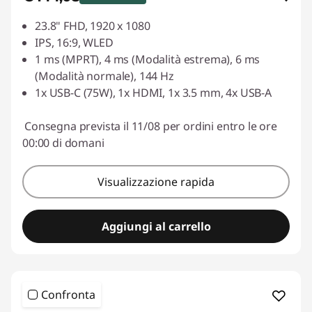
Risparmi eCoupon :
-€ 54,92
23.8" FHD, 1920 x 1080
IPS, 16:9, WLED
Usa il coupon :
LUGLIO
1 ms (MPRT), 4 ms (Modalità estrema), 6 ms
(Modalità normale), 144 Hz
1x USB-C (75W), 1x HDMI, 1x 3.5 mm, 4x USB-A
Consegna prevista il 11/08 per ordini entro le ore
00:00 di domani
Visualizzazione rapida
Aggiungi al carrello
Confronta