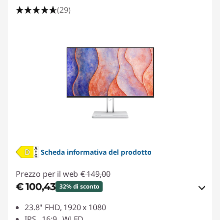
i
(29)
o
c
o
a
1
6
5
Scheda informativa del prodotto
H
Prezzo per il web
€ 149,00
€ 100,43
z
32% di sconto
Risparmi eCoupon :
-€ 48,57
23.8" FHD, 1920 x 1080
IPS , 16:9 , WLED