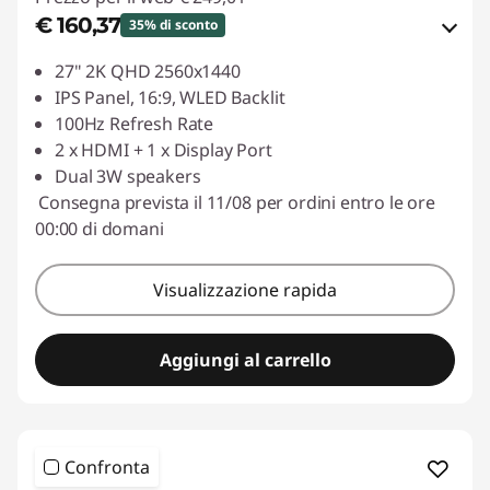
€ 160,37
35% di sconto
Risparmi eCoupon :
-€ 88,64
27" 2K QHD 2560x1440
IPS Panel, 16:9, WLED Backlit
Usa il coupon :
LUGLIO
100Hz Refresh Rate
2 x HDMI + 1 x Display Port
Dual 3W speakers
Consegna prevista il 11/08 per ordini entro le ore
00:00 di domani
Visualizzazione rapida
Aggiungi al carrello
Confronta