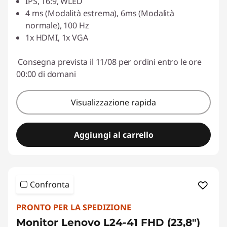
IPS, 16:9, WLED
Usa il coupon :
LUGLIO
4 ms (Modalità estrema), 6ms (Modalità
normale), 100 Hz
1x HDMI, 1x VGA
Consegna prevista il 11/08 per ordini entro le ore
00:00 di domani
Visualizzazione rapida
Aggiungi al carrello
Confronta
PRONTO PER LA SPEDIZIONE
Monitor Lenovo L24-41 FHD (23,8")