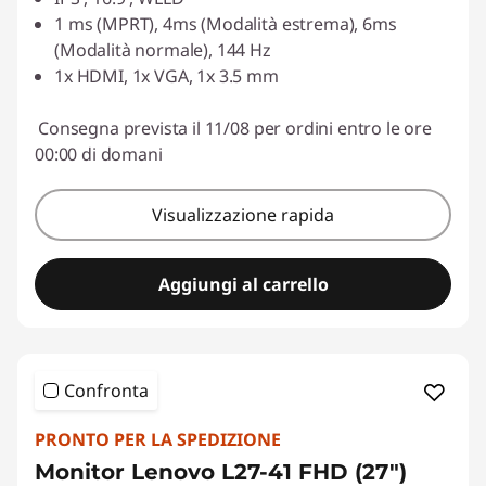
Usa il coupon :
LUGLIO
1 ms (MPRT), 4ms (Modalità estrema), 6ms
(Modalità normale), 144 Hz
1x HDMI, 1x VGA, 1x 3.5 mm
Consegna prevista il 11/08 per ordini entro le ore
00:00 di domani
Visualizzazione rapida
Aggiungi al carrello
Confronta
PRONTO PER LA SPEDIZIONE
Monitor Lenovo L27-41 FHD (27")