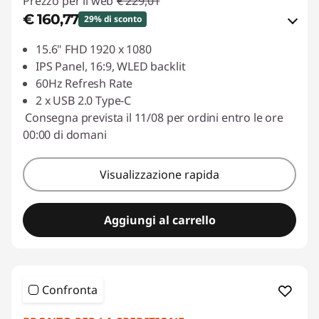
Prezzo per il web
€ 229,01
€ 160,77
29% di sconto
Risparmi eCoupon :
-€ 68,24
15.6" FHD 1920 x 1080
IPS Panel, 16:9, WLED backlit
Usa il coupon :
LUGLIO
60Hz Refresh Rate
2 x USB 2.0 Type-C
Consegna prevista il 11/08 per ordini entro le ore
00:00 di domani
Visualizzazione rapida
Aggiungi al carrello
Confronta