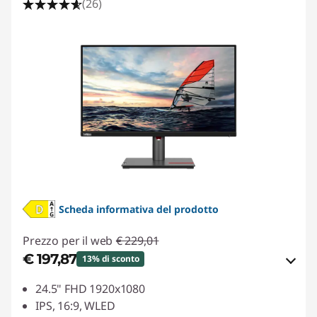
(26)
Scheda informativa del prodotto
Prezzo per il web
€ 229,01
€ 197,87
13% di sconto
Risparmi eCoupon :
-€ 31,14
24.5" FHD 1920x1080
IPS, 16:9, WLED