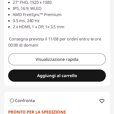
Risparmi eCoupon :
-€ 66,86
27" FHD, 1920 x 1080
IPS, 16:9, WLED
Usa il coupon :
LUGLIO
AMD FreeSync™ Premium
0.5 ms, 240 Hz
2 x HDMI, 1 x DP, 1x 3.5 mm
Consegna prevista il 11/08 per ordini entro le ore
00:00 di domani
Visualizzazione rapida
Aggiungi al carrello
Confronta
PRONTO PER LA SPEDIZIONE