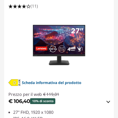
(11)
Scheda informativa del prodotto
Prezzo per il web
€ 119,01
€ 106,40
10% di sconto
Risparmi eCoupon :
-€ 12,61
27" FHD, 1920 x 1080