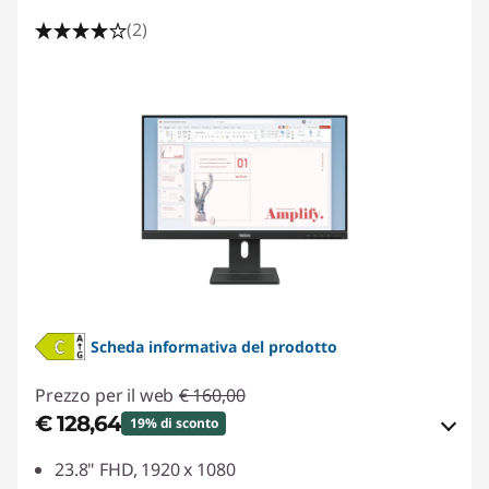
(2)
Scheda informativa del prodotto
Prezzo per il web
€ 160,00
€ 128,64
19% di sconto
Risparmi eCoupon :
-€ 31,36
23.8" FHD, 1920 x 1080