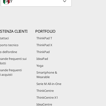
ISTENZA CLIENTI
PORTFOLIO
attaci
ThinkPad T
porto tecnico
ThinkPad X
o dell'ordine
ThinkPad
ande frequenti sui
IdeaPad
otti
Yoga
ande frequenti
Smartphone &
i acquisti
Wearable
Serie M All-in-One
ThinkCentre
ThinkCentre X1
IdeaCentre