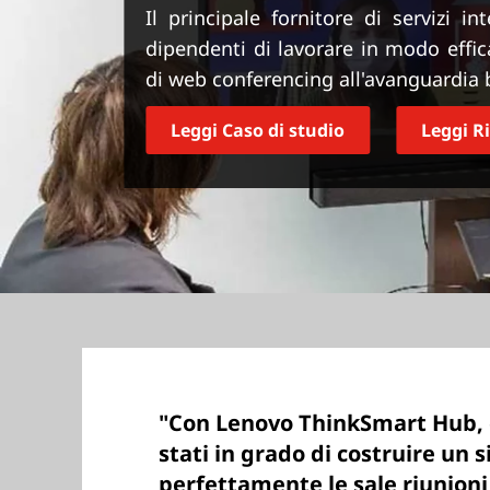
r
Il principale fornitore di servizi 
i
dipendenti di lavorare in modo effi
n
di web conferencing all'avanguardia
c
i
Leggi Caso di studio
Leggi R
p
a
l
e
"Con Lenovo ThinkSmart Hub, 
stati in grado di costruire un
perfettamente le sale riunioni 