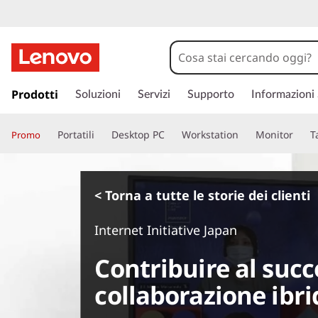
p
a
Prodotti
Soluzioni
Servizi
Supporto
Informazioni
s
s
Portatili
Desktop PC
Workstation
Monitor
T
Promo
a
a
c
o
< Torna a tutte le storie dei clienti
n
t
Internet Initiative Japan
e
n
Contribuire al succ
u
t
collaborazione ibri
o
p