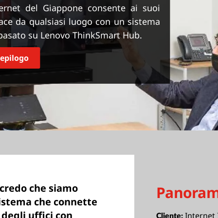
internet del Giappone consente ai suoi
cace da qualsiasi luogo con un sistema
 basato su Lenovo ThinkSmart Hub.
iepilogo
credo che siamo
Panoram
 sistema che connette
degli uffici con
Internet 
Cliente: