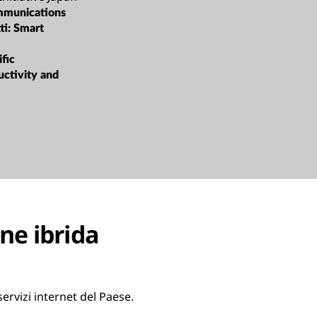
mmunications
ti:
Smart
ific
uctivity and
ne ibrida
servizi internet del Paese.