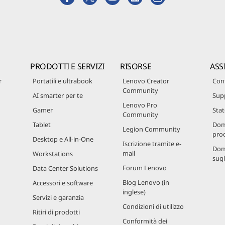
PRODOTTI E SERVIZI
RISORSE
ASS
r
Portatili e ultrabook
Lenovo Creator
Cont
Community
AI smarter per te
Sup
Lenovo Pro
Gamer
Stat
Community
Tablet
Dom
Legion Community
prod
Desktop e All-in-One
Iscrizione tramite e-
Dom
mail
Workstations
sugl
Forum Lenovo
Data Center Solutions
Blog Lenovo (in
Accessori e software
inglese)
Servizi e garanzia
Condizioni di utilizzo
Ritiri di prodotti
Conformità dei