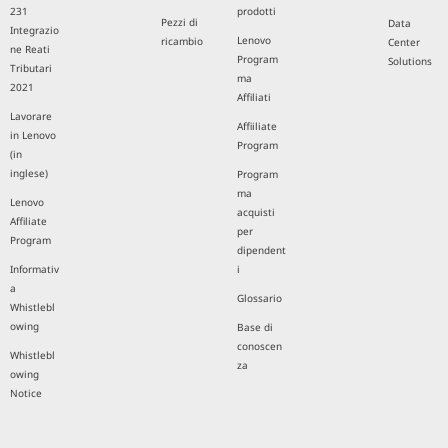
231
prodotti
Pezzi di
Data
Integrazio
Lenovo
ricambio
Center
ne Reati
Program
Solutions
Tributari
ma
2021
Affiliati
Lavorare
Affiiliate
in Lenovo
Program
(in
inglese)
Program
ma
Lenovo
acquisti
Affiliate
per
Program
dipendent
Informativ
i
a
Glossario
Whistlebl
owing
Base di
conoscen
Whistlebl
za
owing
Notice