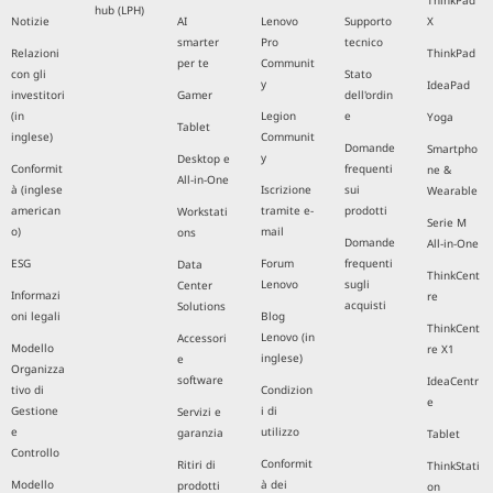
ThinkPad
hub (LPH)
Notizie
AI
Lenovo
Supporto
X
smarter
Pro
tecnico
Relazioni
ThinkPad
per te
Communit
con gli
Stato
y
IdeaPad
investitori
Gamer
dell'ordin
(in
Legion
e
Yoga
Tablet
inglese)
Communit
Domande
Smartpho
y
Desktop e
Conformit
frequenti
ne &
All-in-One
à (inglese
Iscrizione
sui
Wearable
american
tramite e-
prodotti
Workstati
Serie M
o)
mail
ons
Domande
All-in-One
ESG
Forum
frequenti
Data
ThinkCent
Lenovo
sugli
Center
Informazi
re
acquisti
Solutions
oni legali
Blog
ThinkCent
Lenovo (in
Accessori
Modello
re X1
inglese)
e
Organizza
software
IdeaCentr
tivo di
Condizion
e
Gestione
i di
Servizi e
e
utilizzo
garanzia
Tablet
Controllo
Conformit
Ritiri di
ThinkStati
Modello
à dei
prodotti
on