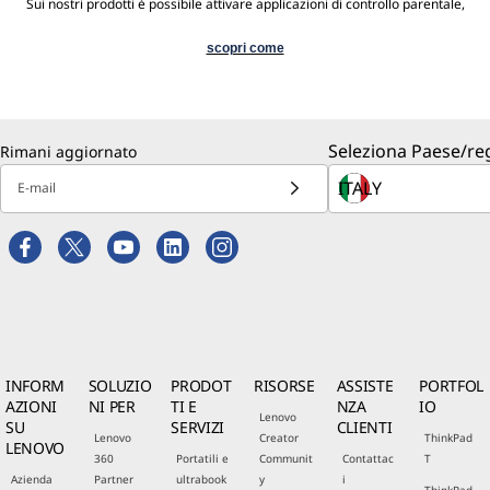
Sui nostri prodotti è possibile attivare applicazioni di controllo parentale,
scopri come
Seleziona Paese/re
Rimani aggiornato
E-mail
INFORM
SOLUZIO
PRODOT
RISORSE
ASSISTE
PORTFOL
AZIONI
NI PER
TI E
NZA
IO
Lenovo
SU
SERVIZI
CLIENTI
Lenovo
Creator
ThinkPad
LENOVO
360
Portatili e
Communit
Contattac
T
Azienda
Partner
ultrabook
y
i