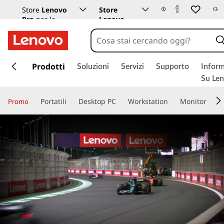
Store
Lenovo
Store
Pro
per le
Lenovo
aziende
Istruzione
p
a
Prodotti
Soluzioni
Servizi
Supporto
Inform
s
Su Le
s
a
Portatili
Desktop PC
Workstation
Monitor
Promo
a
c
o
n
t
e
n
u
t
o
p