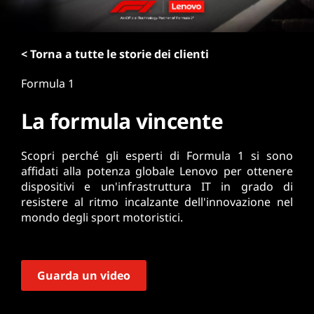
r
i
n
< Torna a tutte le storie dei clienti
c
i
Formula 1
p
a
La formula vincente
l
e
Scopri perché gli esperti di Formula 1 si sono
affidati alla potenza globale Lenovo per ottenere
dispositivi e un'infrastruttura IT in grado di
resistere al ritmo incalzante dell'innovazione nel
mondo degli sport motoristici.
Guarda un video