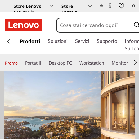
Store
Lenovo
Store
Pro
per le
Lenovo
aziende
Istruzione
p
a
Prodotti
Soluzioni
Servizi
Supporto
Inform
s
Su Le
s
a
Portatili
Desktop PC
Workstation
Monitor
Promo
a
c
o
n
t
e
n
u
t
o
p