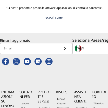
Sui nostri prodotti è possibile attivare applicazioni di controllo parentale,
scopri come
Seleziona Paese/re
Rimani aggiornato
E-mail
INFORM
SOLUZIO
PRODOT
RISORSE
ASSISTE
PORTFOL
AZIONI
NI PER
TI E
NZA
IO
Lenovo
SU
SERVIZI
CLIENTI
Lenovo
Creator
ThinkPad
LENOVO