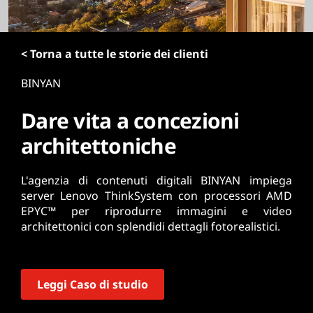
r
i
n
< Torna a tutte le storie dei clienti
c
i
BINYAN
p
a
Dare vita a concezioni
l
e
architettoniche
L'agenzia di contenuti digitali BINYAN impiega
server Lenovo ThinkSystem con processori AMD
EPYC™ per riprodurre immagini e video
architettonici con splendidi dettagli fotorealistici.
Leggi Caso di studio