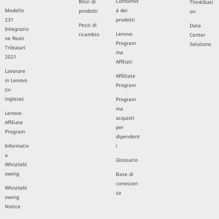
Conformit
Ritiri di
ThinkStati
Modello
à dei
prodotti
on
231
prodotti
Pezzi di
Data
Integrazio
Lenovo
ricambio
Center
ne Reati
Program
Solutions
Tributari
ma
2021
Affiliati
Lavorare
Affiiliate
in Lenovo
Program
(in
inglese)
Program
ma
Lenovo
acquisti
Affiliate
per
Program
dipendent
Informativ
i
a
Glossario
Whistlebl
owing
Base di
conoscen
Whistlebl
za
owing
Notice