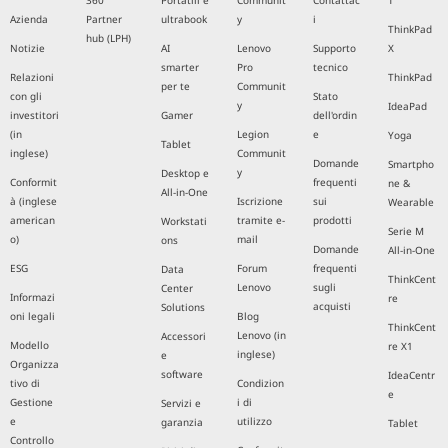
360
Portatili e
Communit
Contattac
T
Azienda
Partner
ultrabook
y
i
ThinkPad
hub (LPH)
Notizie
AI
Lenovo
Supporto
X
smarter
Pro
tecnico
Relazioni
ThinkPad
per te
Communit
con gli
Stato
y
IdeaPad
investitori
Gamer
dell'ordin
(in
Legion
e
Yoga
Tablet
inglese)
Communit
Domande
Smartpho
y
Desktop e
Conformit
frequenti
ne &
All-in-One
à (inglese
Iscrizione
sui
Wearable
american
tramite e-
prodotti
Workstati
Serie M
o)
mail
ons
Domande
All-in-One
ESG
Forum
frequenti
Data
ThinkCent
Lenovo
sugli
Center
Informazi
re
acquisti
Solutions
oni legali
Blog
ThinkCent
Lenovo (in
Accessori
Modello
re X1
inglese)
e
Organizza
software
IdeaCentr
tivo di
Condizion
e
Gestione
i di
Servizi e
e
utilizzo
garanzia
Tablet
Controllo