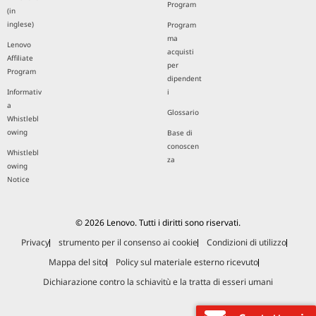
Program
(in
inglese)
Program
ma
Lenovo
acquisti
Affiliate
per
Program
dipendent
Informativ
i
a
Glossario
Whistlebl
owing
Base di
conoscen
Whistlebl
za
owing
Notice
© 2026 Lenovo. Tutti i diritti sono riservati.
Privacy
strumento per il consenso ai cookie
Condizioni di utilizzo
Mappa del sito
Policy sul materiale esterno ricevuto
Dichiarazione contro la schiavitù e la tratta di esseri umani