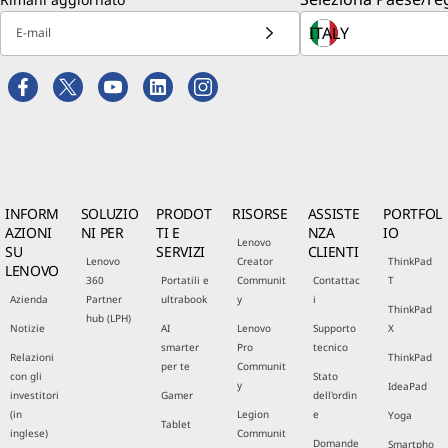
E-mail
INFORM
SOLUZIO
PRODOT
RISORSE
ASSISTE
PORTFOL
AZIONI
NI PER
TI E
NZA
IO
Lenovo
SU
SERVIZI
CLIENTI
Lenovo
Creator
ThinkPad
LENOVO
360
Portatili e
Communit
Contattac
T
Azienda
Partner
ultrabook
y
i
ThinkPad
hub (LPH)
Notizie
AI
Lenovo
Supporto
X
smarter
Pro
tecnico
Relazioni
ThinkPad
per te
Communit
con gli
Stato
y
IdeaPad
investitori
Gamer
dell'ordin
(in
Legion
e
Yoga
Tablet
inglese)
Communit
Domande
Smartpho