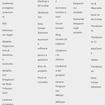
y
Desktop e
Conformit
frequenti
ne &
All-in-One
à (inglese
Iscrizione
sui
Wearable
american
tramite e-
prodotti
Workstati
Serie M
o)
mail
ons
Domande
All-in-One
ESG
Forum
frequenti
Data
ThinkCent
Lenovo
sugli
Center
Informazi
re
acquisti
Solutions
oni legali
Blog
ThinkCent
Lenovo (in
Accessori
Modello
re X1
inglese)
e
Organizza
software
IdeaCentr
tivo di
Condizion
e
Gestione
i di
Servizi e
e
utilizzo
garanzia
Tablet
Controllo
Conformit
Ritiri di
ThinkStati
Modello
à dei
prodotti
on
231
prodotti
Pezzi di
Data
Integrazio
Lenovo
ricambio
Center
ne Reati
Program
Solutions
Tributari
ma
2021
Affiliati
Lavorare
Affiiliate
in Lenovo