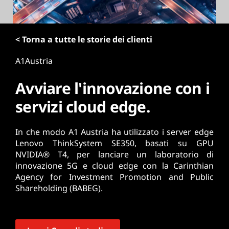
r
i
n
< Torna a tutte le storie dei clienti
c
i
A1Austria
p
a
Avviare l'innovazione con i
l
e
servizi cloud edge.
In che modo A1 Austria ha utilizzato i server edge
Lenovo ThinkSystem SE350, basati su GPU
NVIDIA® T4, per lanciare un laboratorio di
innovazione 5G e cloud edge con la Carinthian
Agency for Investment Promotion and Public
Shareholding (BABEG).