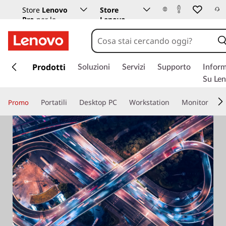
Store
Lenovo
Store
Pro
per le
Lenovo
aziende
Istruzione
p
a
Prodotti
Soluzioni
Servizi
Supporto
Inform
s
Su Le
s
a
Portatili
Desktop PC
Workstation
Monitor
Promo
a
c
o
n
t
e
n
u
t
o
p