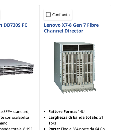
Confronta
m DB730S FC
Lenovo X7-8 Gen 7 Fibre
Channel Director
te SFP+ standard;
Fattore Forma:
14U
te con scalabilità
Larghezza di banda totale:
31
mand
Tb/s
banda totale: 8,192
Porte:
Fino a 384 porte da 64 Gb