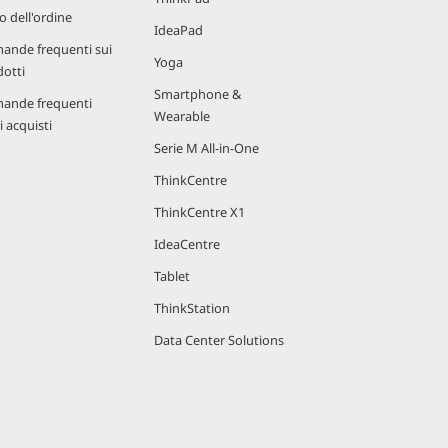
o dell'ordine
IdeaPad
ande frequenti sui
Yoga
otti
Smartphone &
ande frequenti
Wearable
i acquisti
Serie M All-in-One
ThinkCentre
ThinkCentre X1
IdeaCentre
Tablet
ThinkStation
Data Center Solutions