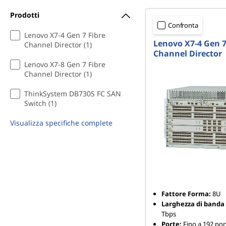
e
Prodotti
Confronta
s
Lenovo X7-4 Gen 7 Fibre
Lenovo X7-4 Gen 7
Channel Director (1)
Channel Director
Lenovo X7-8 Gen 7 Fibre
Channel Director (1)
ThinkSystem DB730S FC SAN
Switch (1)
Visualizza specifiche complete
Fattore Forma:
8U
Larghezza di banda 
Tbps
Porte:
Fino a 192 por