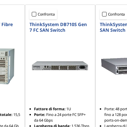
Confronta
Confronta
 Fibre
ThinkSystem DB710S Gen
ThinkSyste
7 FC SAN Switch
SAN Switch
Fattore di forma:
1U
Porte: 48 por
totale:
15,5
Porte:
Fino a 24 porte FC SFP+
fino a 128 por
da 64 Gbps
ports-on-de
te da 64 Gb
Larghezza di banda:
1.536 Tbps
Larghezza di 