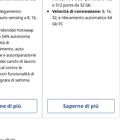
o 512 porte da 32 Gb
ollegamento:
Velocità di connessione:
8, 16,
auto-sensing a 8, 16,
32, e rilevamento automatico 64
Gb FC
 ridondati hotswap
ra SAN autonoma
tà di
imento, auto
e e autoriparazione
ei carichi di lavoro
cal contro le
 con funzionalità di
egrata di settima
ne di più
Saperne di più