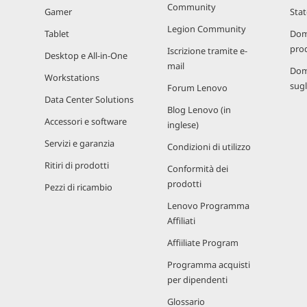
Community
Gamer
Stat
Legion Community
Tablet
Dom
prod
Iscrizione tramite e-
Desktop e All-in-One
mail
Dom
Workstations
sugl
Forum Lenovo
Data Center Solutions
Blog Lenovo (in
Accessori e software
inglese)
Servizi e garanzia
Condizioni di utilizzo
Ritiri di prodotti
Conformità dei
prodotti
Pezzi di ricambio
Lenovo Programma
Affiliati
Affiiliate Program
Programma acquisti
per dipendenti
Glossario