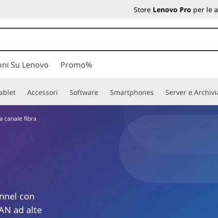
Store
Lenovo Pro
per le 
oni Su Lenovo
Promo%
ablet
Accessori
Software
Smartphones
Server e Archiv
a canale fibra
annel con
SAN ad alte