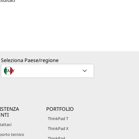
isultati
Seleziona Paese/regione
ISTENZA
PORTFOLIO
ENTI
ThinkPad T
attaci
ThinkPad X
porto tecnico
ThinkPad