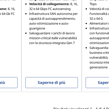
Velocità di collegamento:
8, 16,
Tbps
ione:
8, 16,
32 e 64 Gbps FC autosensing
Velocità di c
o 64 Gb FC
Infrastruttura SAN autonoma per
Funzionalità 
capacità di autoapprendimento,
32 o 64 G
auto-ottimizzazione e auto-
Alimentatori
guarigione
Infrastruttu
Salvaguardare i carichi di lavoro
con funzionali
mission-critical dalle vulnerabilità
autoapprend
con la sicurezza integrata Gen 7
ottimizzazion
Salvaguardia d
business-criti
vulnerabilità,
sicurezza int
generazione
più
Saperne di più
Saper