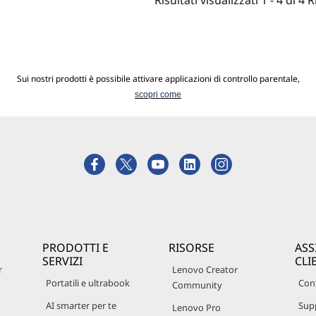
Risultati visualizzati
1 -
4
di
4
R
Sui nostri prodotti è possibile attivare applicazioni di controllo parentale,
scopri come
PRODOTTI E
RISORSE
ASS
SERVIZI
CLI
r
Lenovo Creator
Portatili e ultrabook
Cont
Community
AI smarter per te
Sup
Lenovo Pro