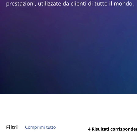
a
prestazioni, utilizzate da clienti di tutto il mondo.
r
n
i
n
n
c
i
e
p
a
l
l
e
S
w
i
t
c
Filtri
Comprimi tutto
h
4
Risultati corrisponde