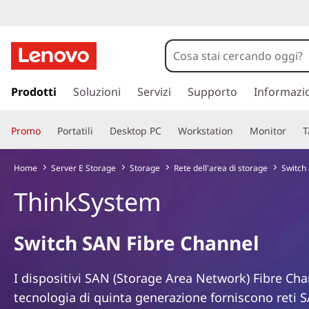
S
A
N
p
a
Prodotti
Soluzioni
Servizi
Supporto
Informazi
F
s
s
i
Promo
Portatili
Desktop PC
Workstation
Monitor
T
a
a
b
c
Home
Server E Storage
Storage
Rete dell'area di storage
Switch 
o
r
ThinkSystem
n
t
e
e
Switch SAN Fibre Channel
n
C
u
t
h
I dispositivi SAN (Storage Area Network) Fibre Ch
o
tecnologia di quinta generazione forniscono reti 
p