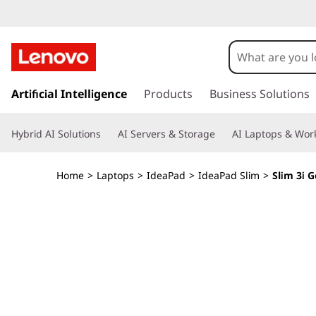
s
l
i
s
k
Artificial Intelligence
Products
Business Solutions
m
i
p
l
Hybrid AI Solutions
AI Servers & Storage
AI Laptops & Work
t
o
a
m
Home
>
Laptops
>
IdeaPad
>
IdeaPad Slim
>
Slim 3i G
a
p
i
n
t
c
o
o
n
t
p
e
n