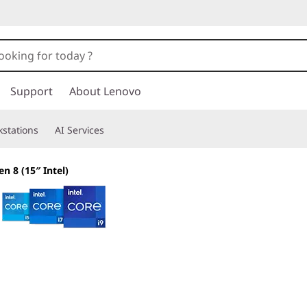
Support
About Lenovo
stations
AI Services
en 8 (15″ Intel)
The smarter choice