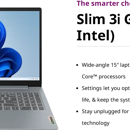
Slim 3i G
The smarter cho
Slim 3i 
Intel)
Intel)
Wide-angle 15″ lap
Core™ processors
Settings let you op
life, & keep the sy
Stay unplugged for 
technology