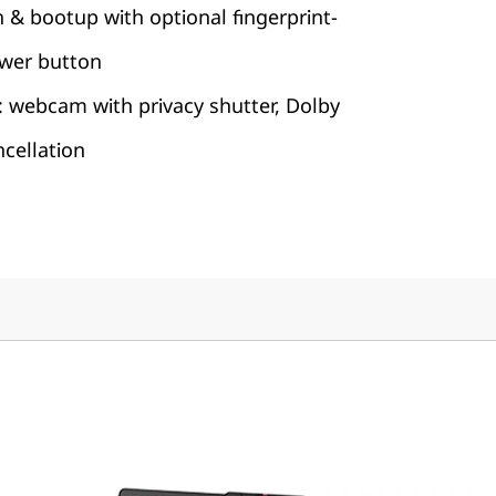
 & bootup with optional fingerprint-
ower button
s: webcam with privacy shutter, Dolby
cellation