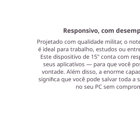
l
i
m
Responsivo, com desem
3
Projetado com qualidade militar, o not
é ideal para trabalho, estudos ou en
i
Este dispositivo de 15" conta com res
seus aplicativos — para que você pos
,
vontade. Além disso, a enorme cap
significa que você pode salvar toda a 
I
no seu PC sem comprom
n
t
e
l