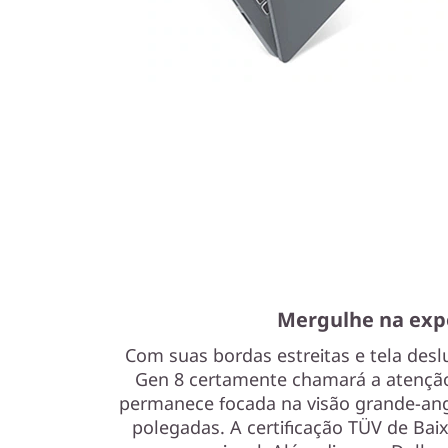
b
y
a
u
d
i
o
,
Mergulhe na exp
s
Com suas bordas estreitas e tela des
Gen 8 certamente chamará a atençã
m
permanece focada na visão grande-angu
polegadas. A certificação TÜV de Baix
a