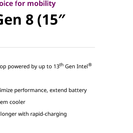
en 8 (15″
ice for mobility
Gen 8 (15″
th
®
top powered by up to 13
Gen Intel
timize performance, extend battery
stem cooler
longer with rapid-charging