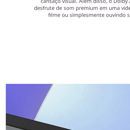
cansaço visual. Além disso, o Dolb
desfrute de som premium em uma vide
r
filme ou simplesmente ouvindo s
t
p
o
w
e
r
,
l
o