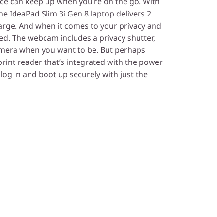
ice can keep up when you’re on the go. With
he IdeaPad Slim 3i Gen 8 laptop delivers 2
arge. And when it comes to your privacy and
ed. The webcam includes a privacy shutter,
amera when you want to be. But perhaps
erprint reader that’s integrated with the power
 log in and boot up securely with just the