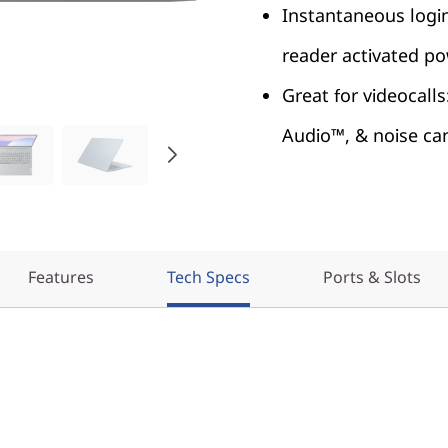
Instantaneous login
reader activated p
Great for videocall
Audio™, & noise can
Features
Tech Specs
Ports & Slots