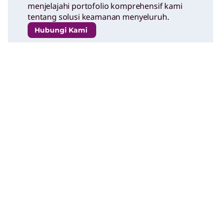
menjelajahi portofolio komprehensif kami
tentang solusi keamanan menyeluruh.
Hubungi Kami
Pertanyaan Umum (FAQ)
Bagaimana ThinkShield membantu kami
menerapkan arsitektur Zero Trust di seluruh
armada perangkat kami?
Bagaimana ThinkShield melindungi dari
perusakan BIOS dan ancaman tingkat firmware?
Visibilitas apa yang disediakan ThinkShield
mengenai kesehatan perangkat dan status
perangkat lunak?
Perlindungan titik akhir apa yang ditawarkan
ThinkShield untuk tenaga kerja hibrida dan jarak