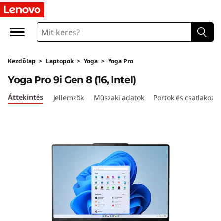
Y
o
g
Kezdőlap
>
Laptopok
>
Yoga
>
Yoga Pro
a
Yoga Pro 9i Gen 8 (16, Intel)
P
Áttekintés
Jellemzők
Műszaki adatok
Portok és csatlakozó
r
o
9
i
G