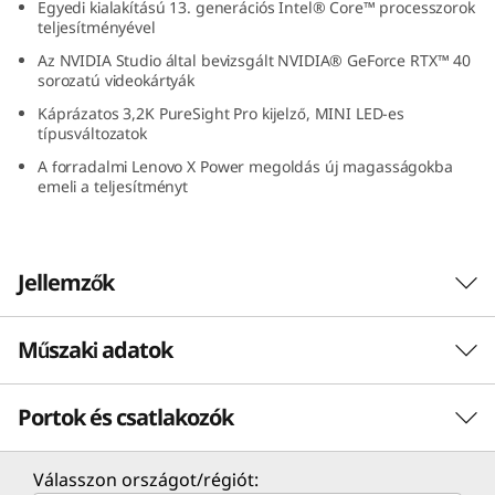
Egyedi kialakítású 13. generációs Intel® Core™ processzorok
l
teljesítményével
Az NVIDIA Studio által bevizsgált NVIDIA® GeForce RTX™ 40
)
sorozatú videokártyák
Káprázatos 3,2K PureSight Pro kijelző, MINI LED-es
típusváltozatok
A forradalmi Lenovo X Power megoldás új magasságokba
emeli a teljesítményt
Jellemzők
Műszaki adatok
Teljesítmény, egyszerűen és világosan
Emelje kreativitását új magasságokba a
Portok és csatlakozók
TELJESÍTMÉNY
Yoga Pro 9i egyedi fejlesztésű, a Lenovo X
Power megoldás működtetésére kialakított, a
nyers processzorsebességen túlmutató, és a
Processzor
Válasszon országot/régiót: