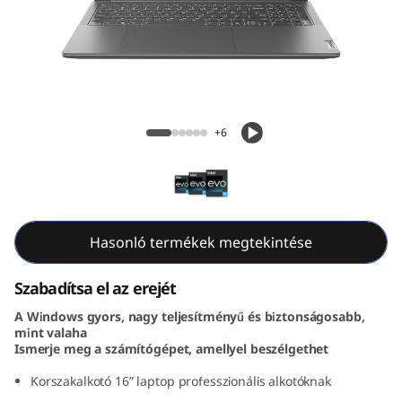
e
n
8
(
Yoga Pro 9i Gen 8 (16, Intel)
+6
1
6
,
Hasonló termékek megtekintése
I
Szabadítsa el az erejét
n
A Windows gyors, nagy teljesítményű és biztonságosabb,
mint valaha
t
Ismerje meg a számítógépet, amellyel beszélgethet
e
Korszakalkotó 16” laptop professzionális alkotóknak