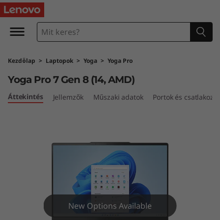
Y
o
g
Kezdőlap
>
Laptopok
>
Yoga
>
Yoga Pro
a
Yoga Pro 7 Gen 8 (14, AMD)
P
Áttekintés
Jellemzők
Műszaki adatok
Portok és csatlakozó
r
o
7
G
e
New Options Available