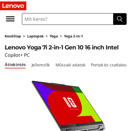
Y
o
g
Kezdőlap
>
Laptopok
>
Yoga
>
Yoga 2-in-1
a
Lenovo Yoga 7i 2-in-1 Gen 10 16 inch Intel
7
Copilot+ PC
Áttekintés
Jellemzők
Műszaki adatok
Portok és csatlakozó
i
2
-
i
n