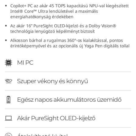
I
Copilot+ PC az akár 45 TOPS kapacitású NPU-val kiegészített
Intel® Core™ Ultra lendületével a maximális
energiahatékonyság érdekében
n
Az akár 16” PureSight OLED-kijelző és a Dolby Vision®
t
technológia lenyűgöző képélményt biztosít
Alkosson bárhol a rugalmas 360°-os kialakítással, pontos
e
érintőképernyővel és az opcionális új Yoga Pen digitális tollal
l
MI PC
)
Szuper vékony és könnyű
Egész napos akkumulátoros üzemidő
Akár PureSight OLED-kijelző