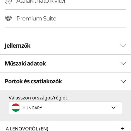
Átalakítható kivitel
Premium Suite
Jellemzők
Műszaki adatok
Portok és csatlakozók
Teljesítmény
Processzor
Válasszon országot/régiót:
Akár Intel® Core™ Ultra 7 258V
HUNGARY
Operációs rendszer
Hajtogassa, alkosson és dolgozzon
Oko
Akár Windows 11 Pro
másokkal a saját stílusában
A LENOVORÓL (EN)