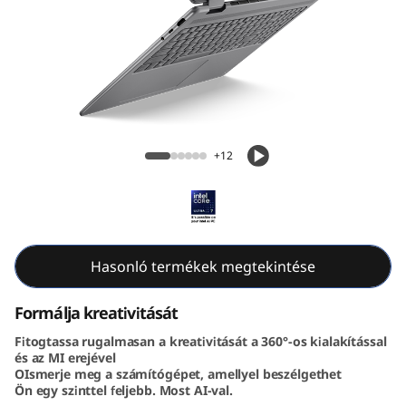
-
1
G
e
Lenovo Yoga 7i 2-in-1 Gen 10 16 inch Intel
n
+12
1
0
(
Hasonló termékek megtekintése
1
Formálja kreativitását
Fitogtassa rugalmasan a kreativitását a 360°-os kialakítással
6
és az MI erejével
OIsmerje meg a számítógépet, amellyel beszélgethet
”
Ön egy szinttel feljebb. Most AI-val.