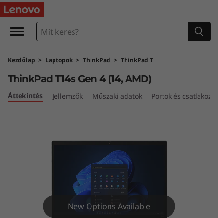
T
h
i
Kezdőlap
>
Laptopok
>
ThinkPad
>
ThinkPad T
n
ThinkPad T14s Gen 4 (14, AMD)
k
Áttekintés
Jellemzők
Műszaki adatok
Portok és csatlakozó
P
a
d
T
1
New Options Available