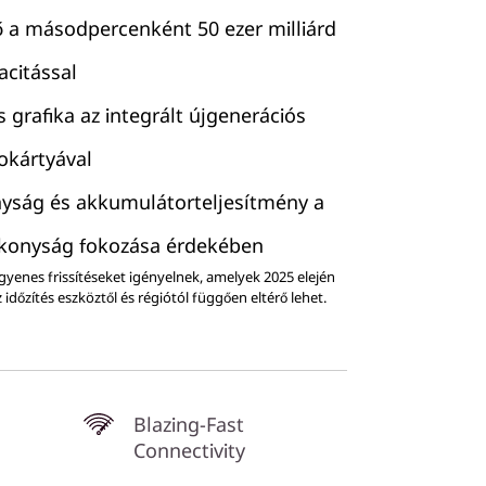
ő a másodpercenként 50 ezer milliárd
acitással
grafika az integrált újgenerációs
kártyával
nyság és akkumulátorteljesítmény a
ékonyság fokozása érdekében
yenes frissítéseket igényelnek, amelyek 2025 elején
dőzítés eszköztől és régiótól függően eltérő lehet.
Blazing-Fast
Connectivity