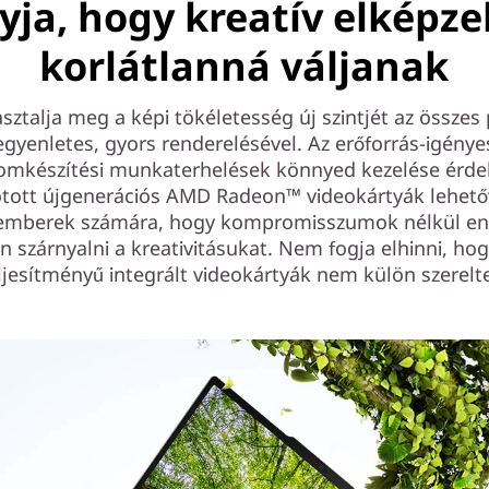
ja, hogy kreatív elképze
korlátlanná váljanak
sztalja meg a képi tökéletesség új szintjét az összes 
egyenletes, gyors renderelésével. Az erőforrás-igénye
lomkészítési munkaterhelések könnyed kezelése érd
tott újgenerációs AMD Radeon™ videokártyák lehetőv
emberek számára, hogy kompromisszumok nélkül e
 szárnyalni a kreativitásukat. Nem fogja elhinni, ho
ljesítményű integrált videokártyák nem külön szerelt