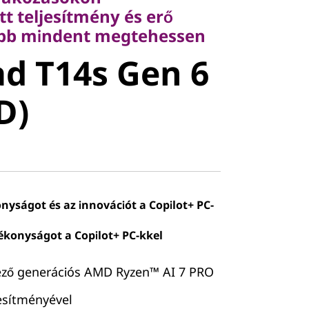
 mindent megtehessen
tt teljesítmény és erő
d T14s Gen
öbb mindent megtehessen
d T14s Gen 6
MD)
D)
nyságot és az innovációt a Copilot+ PC-
ékonyságot a Copilot+ PC-kkel
ező generációs AMD Ryzen™ AI 7 PRO
jesítményével