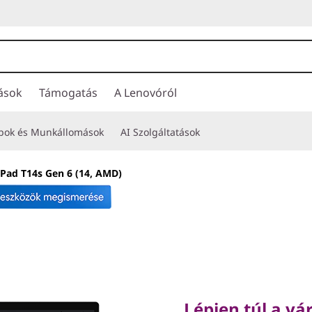
ások
Támogatás
A Lenovóról
opok és Munkállomások
AI Szolgáltatások
Pad T14s Gen 6 (14, AMD)
Lépjen túl a vára
továbbfejlesztett 
Lépjen túl a v