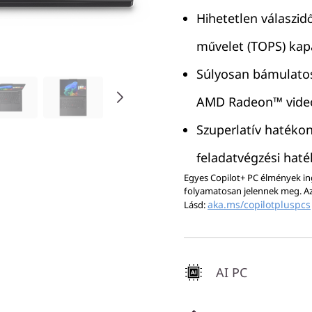
Hihetetlen válaszid
művelet (TOPS) kap
Súlyosan bámulatos 
AMD Radeon™ video
Szuperlatív hatéko
feladatvégzési hat
Egyes Copilot+ PC élmények ing
folyamatosan jelennek meg. Az i
aka.ms/copilotpluspcs
Lásd:
AI PC