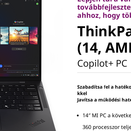
ahhoz, hogy több
továbbfejleszte
ThinkPa
ahhoz, hogy t
ThinkPa
6 (14, A
(14, AM
Copilot+ PC
Szabadítsa fel a hatéko
kkel
Javítsa a működési hat
14″ MI PC a követk
360 processzor tel