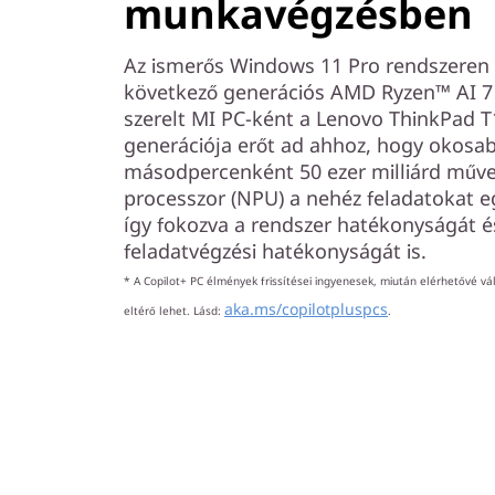
munkavégzésben
Az ismerős Windows 11 Pro rendszeren b
következő generációs AMD Ryzen™ AI 7
szerelt MI PC-ként a Lenovo ThinkPad T
generációja erőt ad ahhoz, hogy okosa
másodpercenként 50 ezer milliárd művel
processzor (NPU) a nehéz feladatokat eg
így fokozva a rendszer hatékonyságát é
feladatvégzési hatékonyságát is.
* A Copilot+ PC élmények frissítései ingyenesek, miután elérhetővé vál
aka.ms/copilotpluspcs
eltérő lehet. Lásd:
.