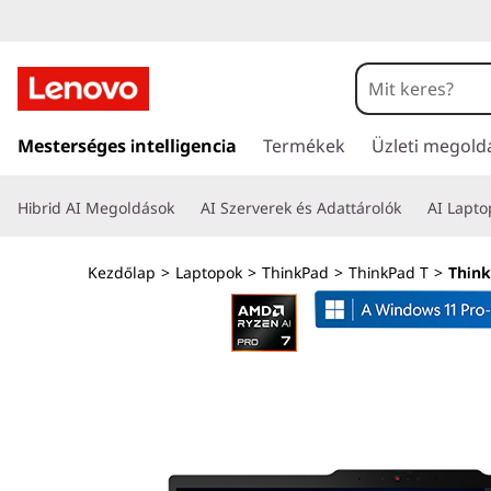
L
e
n
U
g
Mesterséges intelligencia
Termékek
Üzleti megold
o
r
á
v
Hibrid AI Megoldások
AI Szerverek és Adattárolók
AI Lapt
s
a
o
t
Kezdőlap
>
Laptopok
>
ThinkPad
>
ThinkPad T
>
Think
a
T
r
t
h
a
l
i
o
m
n
t
ö