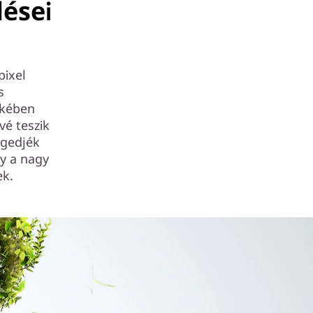
lései
pixel
s
ekében
é teszik
ngedjék
gy a nagy
ek.