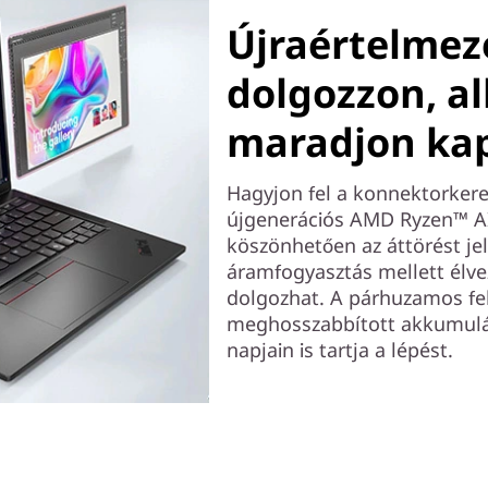
Újraértelmez
dolgozzon, a
maradjon ka
Hagyjon fel a konnektorkere
újgenerációs AMD Ryzen™ A
köszönhetően az áttörést je
áramfogyasztás mellett élve
dolgozhat. A párhuzamos fel
meghosszabbított akkumulá
napjain is tartja a lépést.