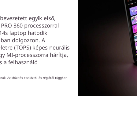
evezetett egyik első,
 PRO 360 processzorral
14s laptop hatodik
bban dolgozzon. A
etre (TOPS) képes neurális
y MI-processzorra hárítja,
s a felhasználó
nak. Az időzítés eszköztől és régiótól függően