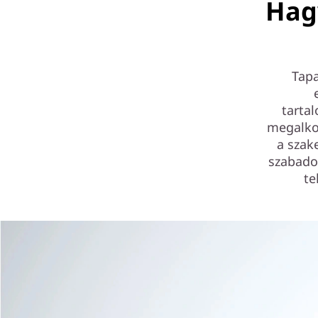
Hagy
Tapa
tarta
megalko
a szak
szabadon
te