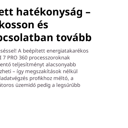
ett hatékonyság –
lkosson és
pcsolatban tovább
séssel! A beépített energiatakarékos
I 7 PRO 360 processzoroknak
lentő teljesítményt alacsonyabb
zheti – így megszakítások nélkül
adatvégzés profikhoz méltó, a
toros üzemidő pedig a legsűrűbb