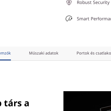
Robust Security
Smart Performa
lemzők
Műszaki adatok
Portok és csatlak
 társ a