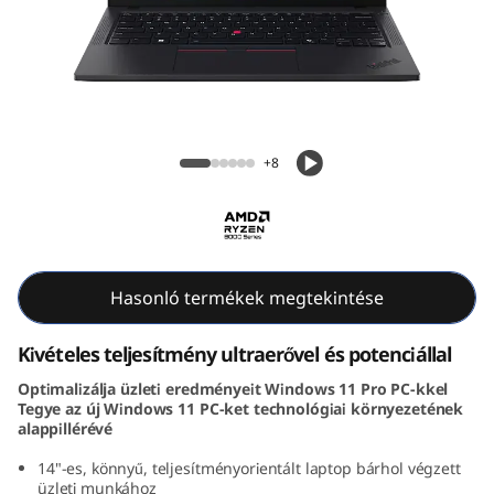
k
P
a
d
ThinkPad T14 Gen 5 (14, AMD)
+8
T
1
4
Hasonló termékek megtekintése
G
Kivételes teljesítmény ultraerővel és potenciállal
e
Optimalizálja üzleti eredményeit Windows 11 Pro PC-kkel
Tegye az új Windows 11 PC-ket technológiai környezetének
n
alappillérévé
5
14"-es, könnyű, teljesítményorientált laptop bárhol végzett
üzleti munkához