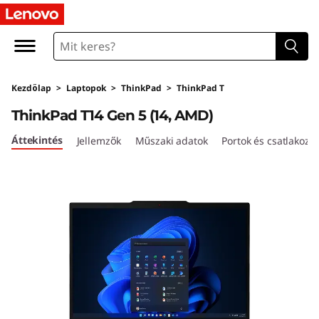
L
e
n
Kezdőlap
>
Laptopok
>
ThinkPad
>
ThinkPad T
o
ThinkPad T14 Gen 5 (14, AMD)
v
Áttekintés
Jellemzők
Műszaki adatok
Portok és csatlakozó
o
T
h
i
n