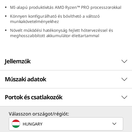
(
MI-alapú produktivitás AMD Ryzen™ PRO processzorokkal
Könnyen konfigurálható és bővíthető a változó
1
munkakövetelményekhez
4
Növelt működési hatékonyság fejlett hőtervezéssel és
meghosszabbított akkumulátor-élettartammal
″
A
Jellemzők
M
Műszaki adatok
D
)
Portok és csatlakozók
Teljesítmény
Példátlan feladatvégzési hatékonyság
Processzor
Válasszon országot/régiót:
bárhol, mindenhol
Akár Ryzen™ MI-t felvonultató AMD Ryzen™ PRO 8040U
HUNGARY
Fedezze fel a lenyűgöző számítástechnika