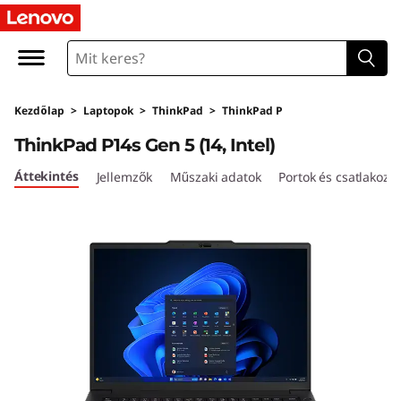
L
e
n
Kezdőlap
>
Laptopok
>
ThinkPad
>
ThinkPad P
o
ThinkPad P14s Gen 5 (14, Intel)
v
Áttekintés
Jellemzők
Műszaki adatok
Portok és csatlakozó
o
T
h
i
n