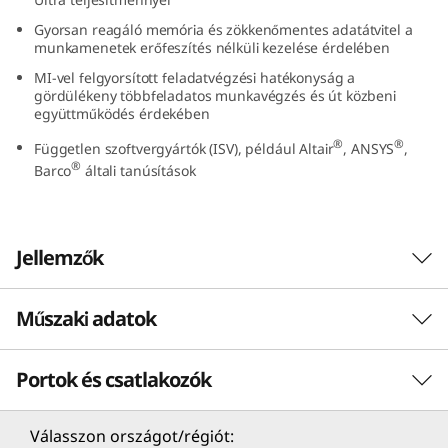
5
Gyorsan reagáló memória és zökkenőmentes adatátvitel a
munkamenetek erőfeszítés nélküli kezelése érdelében
(
MI-vel felgyorsított feladatvégzési hatékonyság a
gördülékeny többfeladatos munkavégzés és út közbeni
1
együttműködés érdekében
®
®
4
Független szoftvergyártók (ISV), például Altair
, ANSYS
,
®
Barco
általi tanúsítások
”
I
Jellemzők
n
Műszaki adatok
t
Amikor a nyers erővel többet mer bevállalni
Tárja fel az MI hatékonyságát a
e
Portok és csatlakozók
TELJESÍTMÉNY
rettenthetetlenül felsőbb rendű számítógép-
l
használat érdekében az ötödik generációs
ThinkPad P14s hordozható munkaállomással.
Processzor
Válasszon országot/régiót: