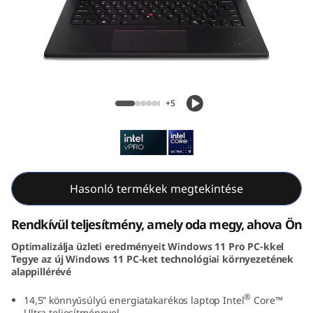
k
P
a
d
ThinkPad P14s Gen 5 (14, Intel)
+5
P
1
4
Hasonló termékek megtekintése
s
Rendkívül teljesítmény, amely oda megy, ahova Ön
G
Optimalizálja üzleti eredményeit Windows 11 Pro PC-kkel
Tegye az új Windows 11 PC-ket technológiai környezetének
e
alappillérévé
n
®
14,5” könnyűsúlyú energiatakarékos laptop Intel
Core™
Ultra teljesítménnyel