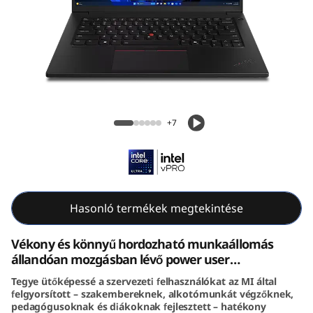
4
s
G
e
Lenovo ThinkPad P14s Gen 6 (14″ Intel)
n
hordozható munkaállomás
+7
4
(
I
Hasonló termékek megtekintése
n
Vékony és könnyű hordozható munkaállomás
állandóan mozgásban lévő power user
t
felhasználóknak
Tegye ütőképessé a szervezeti felhasználókat az MI által
felgyorsított – szakembereknek, alkotómunkát végzőknek,
e
pedagógusoknak és diákoknak fejlesztett – hatékony