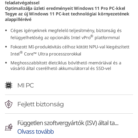
feladatvégzéssel
l
Optimalizálja üzleti eredményeit Windows 11 Pro PC-kkel
Tegye az új Windows 11 PC-ket technológiai környezetének
)
alappillérévé
Céges igényeknek megfelelő teljesítmény, biztonság és
|
®
felügyelhetőség az opcionális Intel vPro
platformmal
P
Fokozott MI-produktivitás célhoz kötött NPU-val kiegészített
®
Intel
Core™ Ultra processzorokkal
o
Meghosszabbított életciklus bővíthető memóriával és a
vásárló által cserélhető akkumulátorral és SSD-vel
w
e
MI PC
r
Fejlett biztonság
f
Független szoftvergyártók (ISV) által ta...
u
Olvass tovább