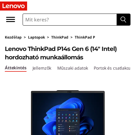
T
h
i
Kezdőlap
>
Laptopok
>
ThinkPad
>
ThinkPad P
n
Lenovo ThinkPad P14s Gen 6 (14″ Intel)
k
hordozható munkaállomás
P
Áttekintés
Jellemzők
Műszaki adatok
Portok és csatlakozó
a
d
P
1