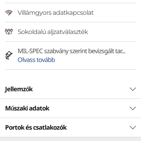
l
Villámgyors adatkapcsolat
A
I
Sokoldalú aljzatválaszték
-
MIL-SPEC szabvány szerint bevizsgált tar...
R
Olvass tovább
e
a
Jellemzők
d
Műszaki adatok
y
A KREATÍV ELMÉT MEGIHLETŐ KOMPAKT ERŐ
Szakembereknek,
M
Portok és csatlakozók
Teljesítmény
pedagógusoknak és
o