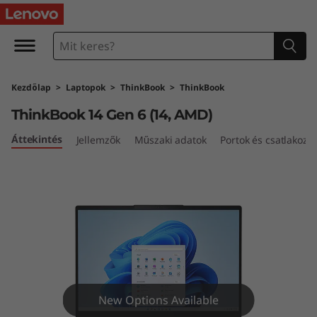
T
h
i
Kezdőlap
>
Laptopok
>
ThinkBook
>
ThinkBook
n
ThinkBook 14 Gen 6 (14, AMD)
k
Áttekintés
Jellemzők
Műszaki adatok
Portok és csatlakozó
B
o
o
k
1
New Options Available