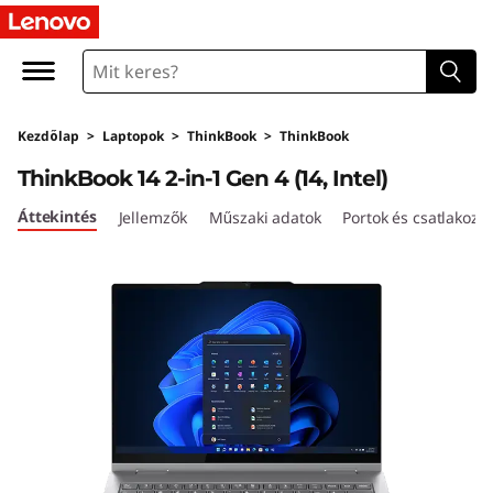
L
e
n
Kezdőlap
>
Laptopok
>
ThinkBook
>
ThinkBook
o
ThinkBook 14 2-in-1 Gen 4 (14, Intel)
v
Áttekintés
Jellemzők
Műszaki adatok
Portok és csatlakozó
o
T
h
i
n