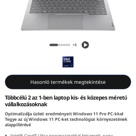
k
B
o
o
ThinkBook 14 2-in-1 Gen 4 (14, Intel)
+6
k
1
4
Hasonló termékek megtekintése
2
Többcélú 2 az 1-ben laptop kis- és közepes méretű
-
vállalkozásoknak
Optimalizálja üzleti eredményeit Windows 11 Pro PC-kkel
i
Tegye az új Windows 11 PC-ket technológiai környezetének
alappillérévé
n
Intel® Core™ Ultra processzorokkal felszerelt, nagy