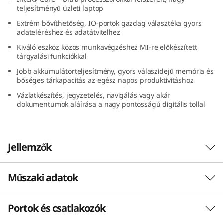
-
teljesítményű üzleti laptop
Extrém bővíthetőség, IO-portok gazdag választéka gyors
1
adateléréshez és adatátvitelhez
Kiváló eszköz közös munkavégzéshez MI-re előkészített
G
tárgyalási funkciókkal
Jobb akkumulátorteljesítmény, gyors válaszidejű memória és
e
bőséges tárkapacitás az egész napos produktivitáshoz
n
Vázlatkészítés, jegyzetelés, navigálás vagy akár
dokumentumok aláírása a nagy pontosságú digitális tollal
4
(
Jellemzők
1
Műszaki adatok
A gyorsabb processzorokért és
4
teljesítményért
”
Portok és csatlakozók
A nagyobb teljesítményre optimalizált Lenovo
TELJESÍTMÉNY
ThinkBook 14 2 az 1-ben laptop negyedik