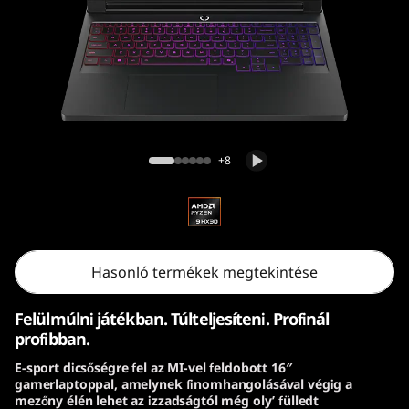
o
n
P
r
Legion Pro 7 Gen 10 (16″ AMD) gamer
o
laptop
+8
7
G
e
Hasonló termékek megtekintése
n
Felülmúlni játékban. Túlteljesíteni. Profinál
profibban.
1
E-sport dicsőségre fel az MI-vel feldobott 16″
gamerlaptoppal, amelynek finomhangolásával végig a
0
mezőny élén lehet az izzadságtól még oly’ fülledt