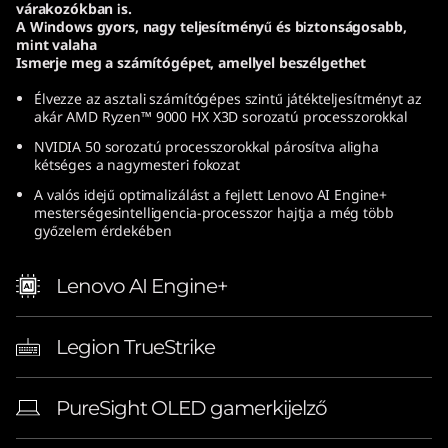
várakozókban is.
(
A Windows gyors, nagy teljesítményű és biztonságosabb,
mint valaha
1
Ismerje meg a számítógépet, amellyel beszélgethet
Élvezze az asztali számítógépes szintű játékteljesítményt az
6
akár AMD Ryzen™ 9000 HX X3D sorozatú processzorokkal
″
NVIDIA 50 sorozatú processzorokkal párosítva aligha
kétséges a nagymesteri fokozat
A
A valós idejű optimalizálást a fejlett Lenovo AI Engine+
mesterségesintelligencia-processzor hajtja a még több
győzelem érdekében
M
D
Lenovo AI Engine+
)
Legion TrueStrike
|
E
PureSight OLED gamerkijelző