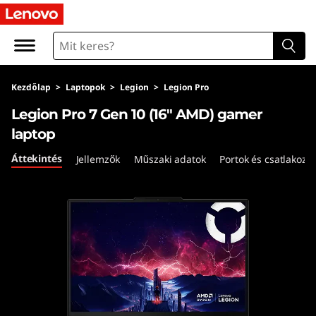
L
e
n
Kezdőlap
>
Laptopok
>
Legion
>
Legion Pro
o
Legion Pro 7 Gen 10 (16″ AMD) gamer
v
laptop
o
Áttekintés
Jellemzők
Műszaki adatok
Portok és csatlakozó
L
e
g
i