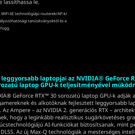
 lassíthassa le.
a WiFi 6E technológiájú routerek/AP-k/
abályozóhatósági tanúsítványoktól és a
 függ.
g leggyorsabb laptopjai az NVIDIA® GeForce 
rozatú laptop GPU-k teljesítményével működ
IA® GeForce RTX™ 30 sorozatú laptop GPU-k adják a
gamereknek és alkotóknak fejlesztett leggyorsabb la
 Az Ampere – az NVIDIA 2. generációs RTX – architek
ek, hogy a leginkább realisztikus sugárkövetéses gra
úcstechnológiájú AI-funkciókat biztosítsanak, mint p
DLSS. Az új Max-Q technológiák a mesterséges intell