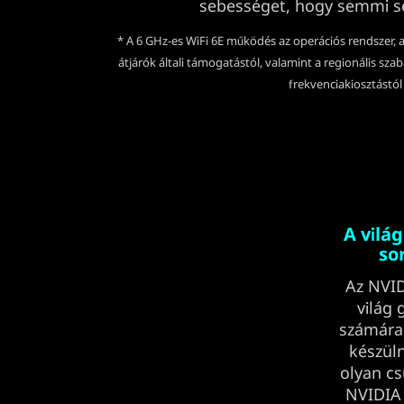
sebességet, hogy semmi se
* A 6 GHz-es WiFi 6E működés az operációs rendszer, 
átjárók általi támogatástól, valamint a regionális sz
frekvenciakiosztástól
A vilá
so
Az NVID
világ 
számára.
készüln
olyan cs
NVIDIA 