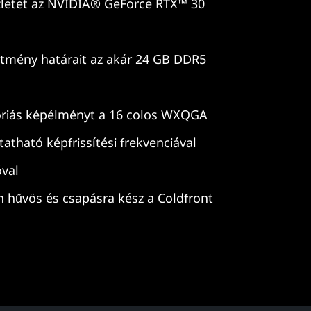
letet az NVIDIA® GeForce RTX™ 30
ítmény határait az akár 24 GB DDR5
óriás képélményt a 16 colos WXQGA
ztatható képfrissítési frekvenciával
óval
 hűvös és csapásra kész a Coldfront