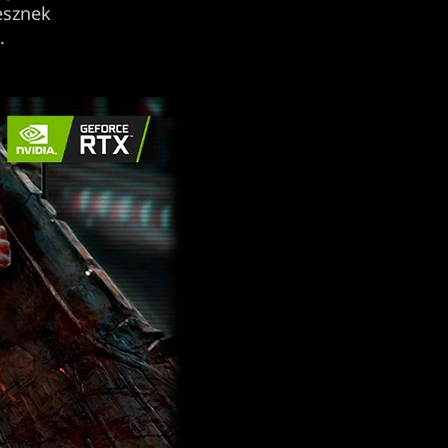
esznek
.