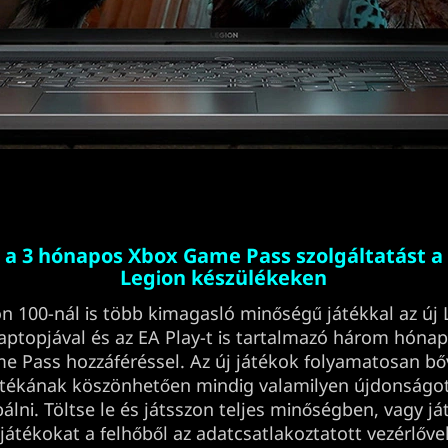
e a 3 hónapos Xbox Game Pass szolgáltatást a
Legion készülékeken
on 100-nál is több kimagasló minőségű játékkal az új
laptopjával és az EA Play-t is tartalmazó három hóna
e Pass hozzáféréssel. Az új játékok folyamatosan bő
ztékának köszönhetően mindig valamilyen újdonságot
álni. Töltse le és játsszon teljes minőségben, vagy j
játékokat a felhőből az adatcsatlakoztatott vezérlővel