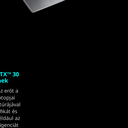
RTX™ 30
nek
z erőt a
ptopjai
túrájával
fikát és
éldául az
igenciát