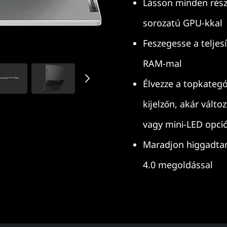
Lásson minden rész
sorozatú GPU-kkal
Feszegesse a teljes
RAM-mal
Élvezze a topkateg
kijelzőn, akár válto
vagy mini-LED opci
Maradjon higgadtan
4.0 megoldással