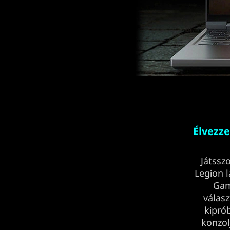
Élvezz
Játssz
Legion 
Gam
válas
kiprób
konzol