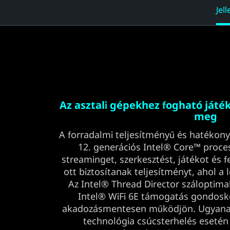
Jel
Az asztali gépekhez fogható játék
meg
A forradalmi teljesítményű és hatéko
12. generációs Intel® Core™ proc
streaminget, szerkesztést, játékot és f
ott biztosítanak teljesítményt, ahol a
Az Intel® Thread Director száloptima
Intel® WiFi 6E támogatás gondosk
akadozásmentesen működjön. Ugyanak
technológia csúcsterhelés esetén i