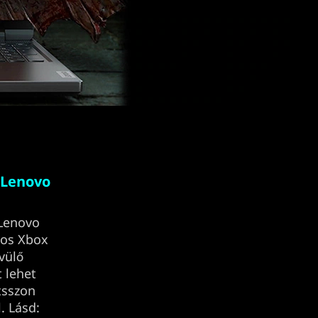
 Lenovo
 Lenovo
pos Xbox
vülő
 lehet
átsszon
. Lásd: