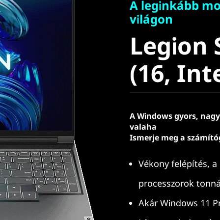
A leginkább mob
Legion S
világon
Legion 
(16, Intel
(16, Int
A Windows gyors, nagy
valaha
Ismerje meg a számítóg
Vékony felépítés, a
processzorok tonná
Akár Windows 11 P