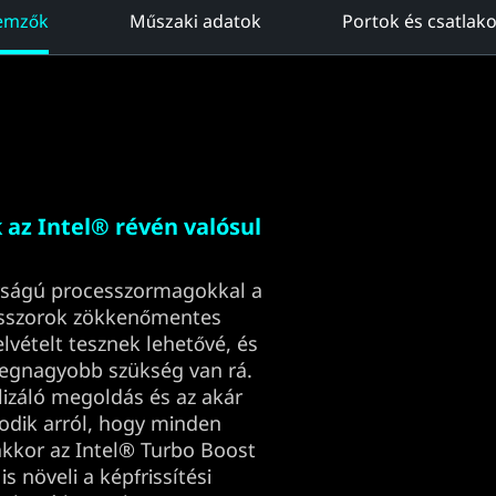
lemzők
Műszaki adatok
Portok és csatlak
 az Intel® révén valósul
nyságú processzormagokkal a
esszorok zökkenőmentes
elvételt tesznek lehetővé, és
 legnagyobb szükség van rá.
lizáló megoldás és az akár
odik arról, hogy minden
kor az Intel® Turbo Boost
s növeli a képfrissítési