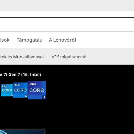
ások
Támogatás
A Lenovóról
opok és Munkállomások
AI Szolgáltatások
 7i Gen 7 (16, Intel)
A leginkább mobil 
világon