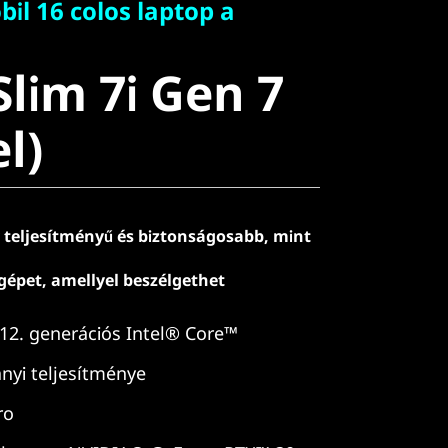
il 16 colos laptop a
lim 7i Gen 7
Slim 7i Gen 7
)
el)
 teljesítményű és biztonságosabb, mint
épet, amellyel beszélgethet
 12. generációs Intel® Core™
nyi teljesítménye
ro