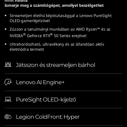
mint valaha
″
Ismerje meg a számítógépet, amellyel beszélgethet
Streameljen élethű képtisztasággal a Lenovo PureSight
A
OLED-gamerkijelzővel
M
Zúzzon a tanulmányi munkában az AMD Ryzen™ és az
®
®
NVIDIA
GeForce RTX
50 Series erejével
D
Ultrahordozható, ultravékony és az állandóan aktív
életmódra termett
)
Játsszon és streameljen bárhol
L
a
Lenovo AI Engine+
p
PureSight OLED-kijelző
t
o
Legion ColdFront: Hyper