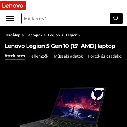
L
e
n
Kezdőlap
>
Laptopok
>
Legion
>
Legion 5
o
Lenovo Legion 5 Gen 10 (15″ AMD) laptop
v
Áttekintés
Jellemzők
Műszaki adatok
Portok és csatlakozó
o
L
e
g
i