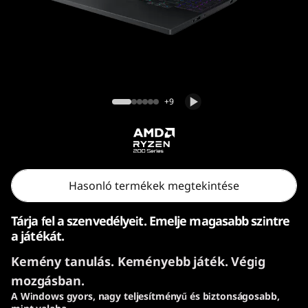
o
n
5
G
Lenovo Legion 5 Gen 10 (15″ AMD) laptop
+9
e
n
1
Hasonló termékek megtekintése
0
Tárja fel a szenvedélyeit. Emelje magasabb szintre
(
a játékát.
Kemény tanulás. Keményebb játék. Végig
1
mozgásban.
5
A Windows gyors, nagy teljesítményű és biztonságosabb,