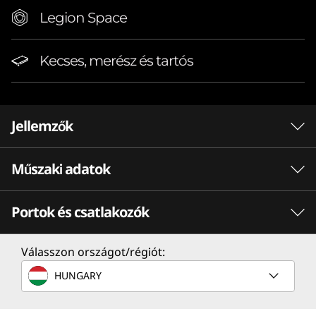
p
Legion Space
Kecses, merész és tartós
Jellemzők
Műszaki adatok
Ahol a teljesítmény
magasabb szintre
Portok és csatlakozók
Teljesítmény
emeli a mindennapos
Processzor
Válasszon országot/régiót:
élményeket
AMD Ryzen™ 7 260 processzor
HUNGARY
A mobileszközökhöz kialakított
Operációs rendszer
AMD Ryzen™ 200 Series processzorok