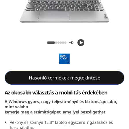
m
5
i
G
IdeaPad Slim 5i Gen 9 (15, Intel)
+8
e
n
9
Hasonló termékek megtekintése
(
Az okosabb választás a mobilitás érdekében
1
A Windows gyors, nagy teljesítményű és biztonságosabb,
mint valaha
5
Ismerje meg a számítógépet, amellyel beszélgethet
″
Vékony és könnyű 15,3″ laptop egyszerű ingázáshoz és
használathoz