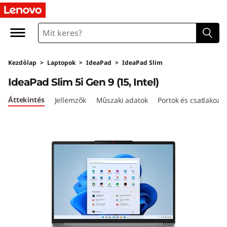
I
d
e
Kezdőlap
>
Laptopok
>
IdeaPad
>
IdeaPad Slim
a
IdeaPad Slim 5i Gen 9 (15, Intel)
P
Áttekintés
Jellemzők
Műszaki adatok
Portok és csatlakozó
a
d
S
l
i