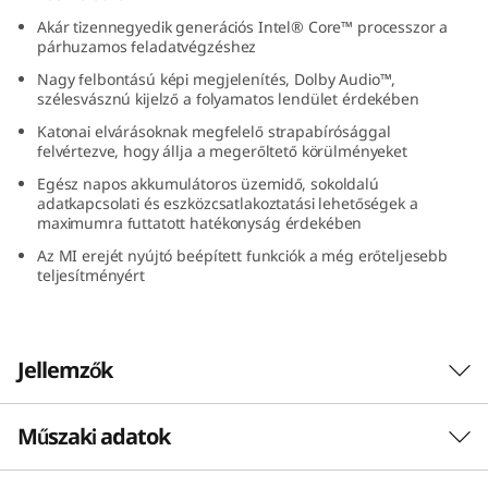
I
Akár tizennegyedik generációs Intel® Core™ processzor a
párhuzamos feladatvégzéshez
n
Nagy felbontású képi megjelenítés, Dolby Audio™,
szélesvásznú kijelző a folyamatos lendület érdekében
t
Katonai elvárásoknak megfelelő strapabírósággal
felvértezve, hogy állja a megerőltető körülményeket
e
Egész napos akkumulátoros üzemidő, sokoldalú
adatkapcsolati és eszközcsatlakoztatási lehetőségek a
l
maximumra futtatott hatékonyság érdekében
)
Az MI erejét nyújtó beépített funkciók a még erőteljesebb
teljesítményért
Jellemzők
Műszaki adatok
Magasabb szintre emelt kép- és
hangzásélmény