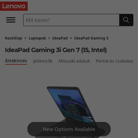
I
d
e
Kezdőlap
>
Laptopok
>
IdeaPad
>
IdeaPad Gaming 3
a
IdeaPad Gaming 3i Gen 7 (15, Intel)
P
Áttekintés
Jellemzők
Műszaki adatok
Portok és csatlakozó
a
d
G
a
m
New Options Available