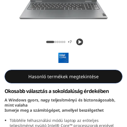
P
a
d
5
IdeaPad 5i 2-in-1 Gen 9 (16, Intel)
+7
i
2
-
Hasonló termékek megtekintése
i
Okosabb választás a sokoldalúság érdekében
n
A Windows gyors, nagy teljesítményű és biztonságosabb,
mint valaha
-
Ismerje meg a számítógépet, amellyel beszélgethet
1
Többféle felhasználási módú laptop az erőteljes
teljesítményt nyújtó Intel® Core™ processzorok erejével