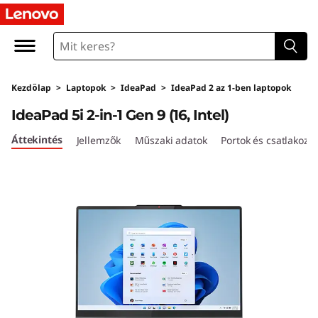
L
e
n
Kezdőlap
>
Laptopok
>
IdeaPad
>
IdeaPad 2 az 1-ben laptopok
o
IdeaPad 5i 2-in-1 Gen 9 (16, Intel)
v
Áttekintés
Jellemzők
Műszaki adatok
Portok és csatlakozó
o
I
d
e
a