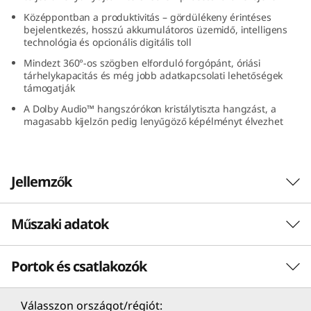
G
Középpontban a produktivitás – gördülékeny érintéses
bejelentkezés, hosszú akkumulátoros üzemidő, intelligens
e
technológia és opcionális digitális toll
Mindezt 360°-os szögben elforduló forgópánt, óriási
n
tárhelykapacitás és még jobb adatkapcsolati lehetőségek
támogatják
9
A Dolby Audio™ hangszórókon kristálytiszta hangzást, a
magasabb kijelzőn pedig lenyűgöző képélményt élvezhet
(
1
Jellemzők
6
”
Műszaki adatok
Minden rendszer, előre!
A kilencedik generációs IdeaPad 5i 2 az 1-ben
I
Portok és csatlakozók
Teljesítmény
laptopon a szünet nem opció az Intel® Core™ 7
n
processzorokkal, amelyek a tüzes teljesítményt
engedik szabadjára, hogy teljes gázzal
Processzor
Válasszon országot/régiót: