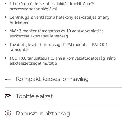
1 l térfogatú, letisztult kialakítás Intel® Core™
(
processzortechnológiával
I
Centrifugális ventilátor a hatékony eszközteljesítmény
érdekében
n
Akár 3 monitor támogatása és 10 adatkapcsolati és
eszközcsatlakoztatási lehetőség
t
Továbbfejlesztett biztonság dTPM modullal, RAID 0,1
támogatás
e
TCO 10.0 tanúsítású PC, ami a környezettudatosság iránti
elkötelezettséget mutatja
l
)
Kompakt, kecses formavilág
T
Többféle aljzat
i
Robusztus biztonság
n