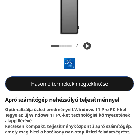
e
N
e
o
ThinkCentre Neo 50q Gen 5 (Intel) Tiny PC
+8
5
0
q
Hasonló termékek megtekintése
G
Apró számítógép nehézsúlyú teljesítménnyel
e
Optimalizálja üzleti eredményeit Windows 11 Pro PC-kkel
Tegye az új Windows 11 PC-ket technológiai környezetének
n
alappillérévé
Kecsesen kompakt, teljesítményközpontú apró számítógép,
5
amely megihleti a hatékony non-stop üzleti feladatvégzést.