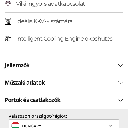
y
Villámgyors adatkapcsolat
|
Ideális KKV-k számára
1
L
Intelligent Cooling Engine okoshűtés
D
e
Jellemzők
s
Műszaki adatok
APRÓ PC, MAXIMÁLIS FELADATVÉGZÉSI
k
HATÉKONYSÁG
Robusztus memória,
t
Portok és csatlakozók
Teljesítmény
bőséges tárkapacitás
o
Processzor
Válasszon országot/régiót:
Intel® teljesítménnyel
Akár Intel® Core™ 7 processzor 240H
p
HUNGARY