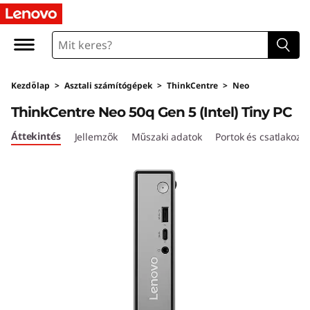
T
h
i
Kezdőlap
>
Asztali számítógépek
>
ThinkCentre
>
Neo
n
ThinkCentre Neo 50q Gen 5 (Intel) Tiny PC
k
Áttekintés
Jellemzők
Műszaki adatok
Portok és csatlakozó
C
e
n
t
r