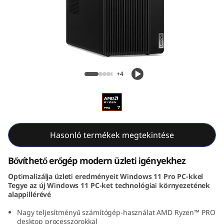
k
C
e
n
ThinkCentre M75t Gen 5 (AMD) Tower
+4
t
r
e
Hasonló termékek megtekintése
M
Bővíthető erőgép modern üzleti igényekhez
7
Optimalizálja üzleti eredményeit Windows 11 Pro PC-kkel
Tegye az új Windows 11 PC-ket technológiai környezetének
5
alappillérévé
t
Nagy teljesítményű számítógép-használat AMD Ryzen™ PRO
desktop processzorokkal