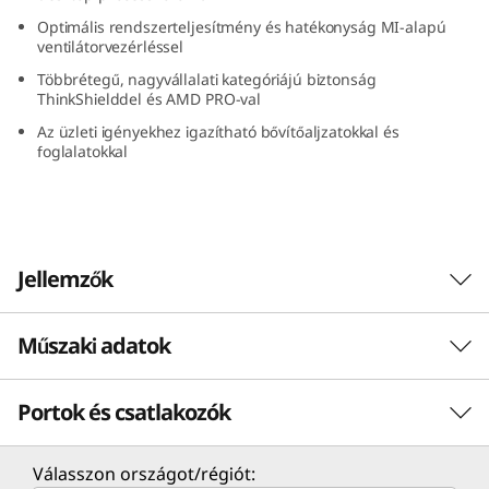
G
Optimális rendszerteljesítmény és hatékonyság MI-alapú
ventilátorvezérléssel
e
Többrétegű, nagyvállalati kategóriájú biztonság
ThinkShielddel és AMD PRO-val
n
Az üzleti igényekhez igazítható bővítőaljzatokkal és
foglalatokkal
5
(
A
Jellemzők
M
Műszaki adatok
D
A legjobb teljesítmény
a legkeményebb
)
Portok és csatlakozók
TELJESÍTMÉNY
feladataihoz
T
Processzor
Válasszon országot/régiót: