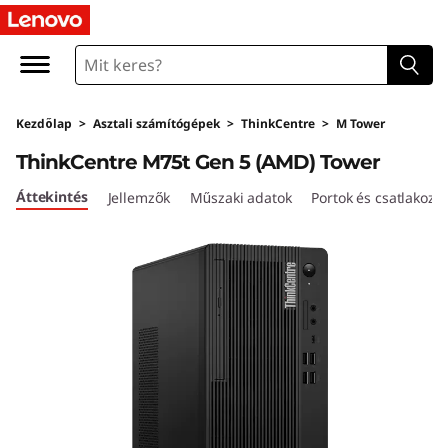
L
e
n
Kezdőlap
>
Asztali számítógépek
>
ThinkCentre
>
M Tower
o
ThinkCentre M75t Gen 5 (AMD) Tower
v
Áttekintés
Jellemzők
Műszaki adatok
Portok és csatlakozó
o
T
h
i
n