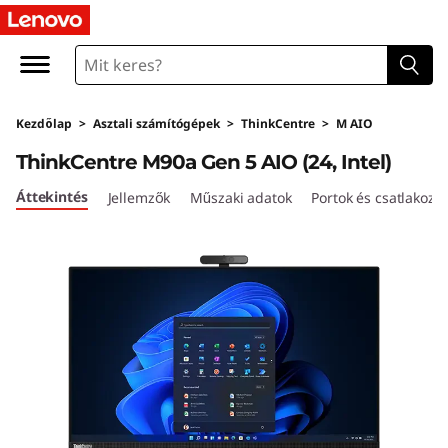
L
e
n
Kezdőlap
>
Asztali számítógépek
>
ThinkCentre
>
M AIO
o
ThinkCentre M90a Gen 5 AIO (24, Intel)
v
Áttekintés
Jellemzők
Műszaki adatok
Portok és csatlakozó
o
T
h
i
n