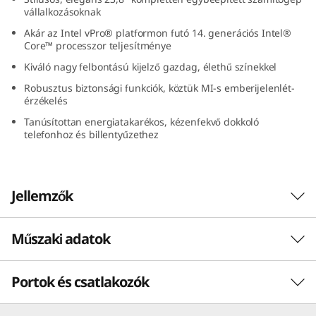
G
vállalkozásoknak
Akár az Intel vPro® platformon futó 14. generációs Intel®
e
Core™ processzor teljesítménye
Kiváló nagy felbontású kijelző gazdag, élethű színekkel
n
Robusztus biztonsági funkciók, köztük MI-s emberijelenlét-
érzékelés
5
Tanúsítottan energiatakarékos, kézenfekvő dokkoló
(
telefonhoz és billentyűzethez
2
Jellemzők
4
″
Műszaki adatok
A kialakításából adódóan bármilyen
I
munkakörnyezetet ragyogóvá tesz
Portok és csatlakozók
A letisztult formavilágú ötödik generációs
TELJESÍTMÉNY
n
Lenovo ThinkCentre M90a kompletten
egybeépített PC erőgép. Akár az Intel vPro®