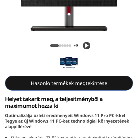
k
C
e
n
ThinkCentre M90a Gen 5 AIO (24, Intel)
+9
t
r
e
Hasonló termékek megtekintése
M
Helyet takarít meg, a teljesítményből a
9
maximumot hozza ki
Optimalizálja üzleti eredményeit Windows 11 Pro PC-kkel
0
Tegye az új Windows 11 PC-ket technológiai környezetének
alappillérévé
a
Stílusos, elegáns 23,8″ kompletten egybeépített számítógép