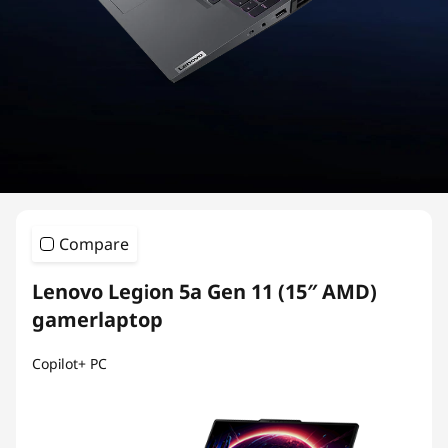
i
e
s
G
a
m
Compare
i
Lenovo Legion 5a Gen 11 (15″ AMD)
n
gamerlaptop
g
Copilot+ PC
L
a