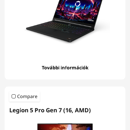
p
t
o
p
s
További információk
Compare
Legion 5 Pro Gen 7 (16, AMD)