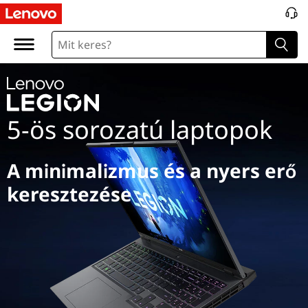
L
e
g
i
5-ös sorozatú laptopok
o
n
A minimalizmus és a nyers erő
5
keresztezése
S
e
r