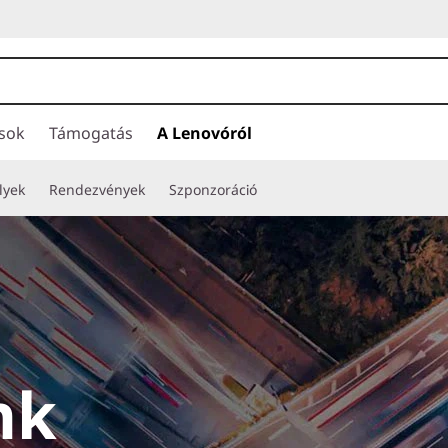
ások
Támogatás
A Lenovóról
lyek
Rendezvények
Szponzoráció
nk