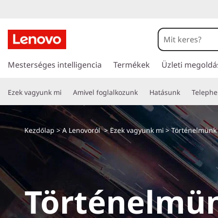
T
ö
r
U
g
Mesterséges intelligencia
Termékek
Üzleti megold
t
r
á
é
Ezek vagyunk mi
Amivel foglalkozunk
Hatásunk
Telephe
s
a
n
t
a
e
Kezdőlap
>
A Lenovoról
>
Ezek vagyunk mi
> Történelmünk
r
t
l
a
l
m
o
Történelmü
m
ü
t
ö