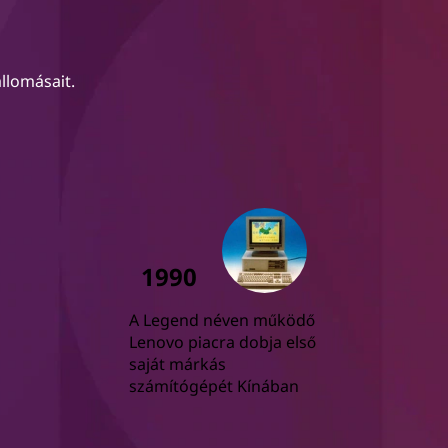
llomásait.
1990
A Legend néven működő
Lenovo piacra dobja első
saját márkás
számítógépét Kínában