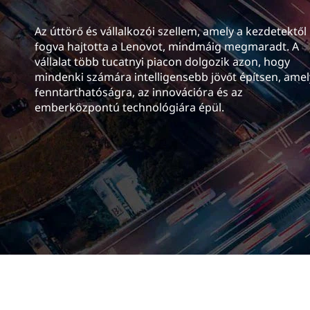
n
r
k
z
Az úttörő és vállalkozói szellem, amely a kezdetektől
s
fogva hajtotta a Lenovot, mindmáig megmaradt. A
r
vállalat több tucatnyi piacon dolgozik azon, hogy
e
mindenki számára intelligensebb jövőt építsen, amel
fenntarthatóságra, az innovációra és az
emberközpontú technológiára épül.