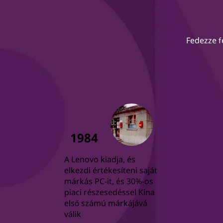
Fedezze f
1984
A Lenovo kiadja, és
elkezdi értékesíteni saját
márkás PC-it, és 30%-os
piaci részesedéssel Kína
első számú márkájává
válik