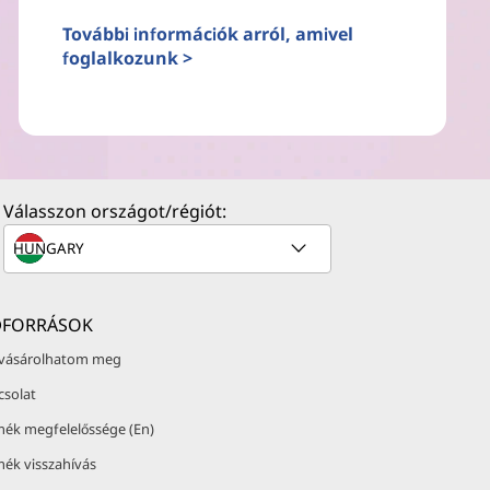
További információk arról, amivel
foglalkozunk >
Válasszon országot/régiót:
ŐFORRÁSOK
 vásárolhatom meg
csolat
mék megfelelőssége (En)
mék visszahívás