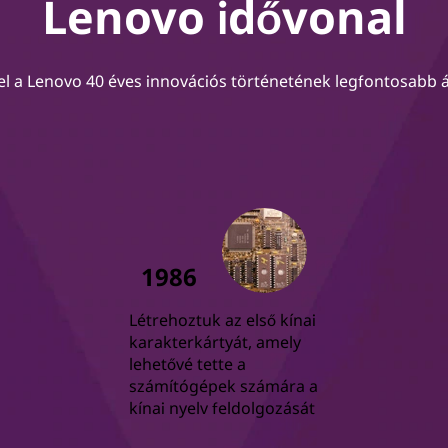
Lenovo idővonal
el a Lenovo 40 éves innovációs történetének legfontosabb á
1986
Létrehoztuk az első kínai
karakterkártyát, amely
lehetővé tette a
számítógépek számára a
kínai nyelv feldolgozását