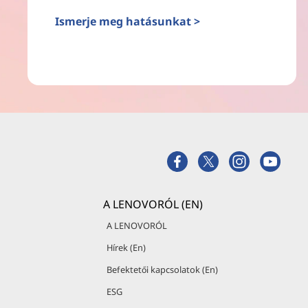
Ismerje meg hatásunkat >
A LENOVORÓL (EN)
A LENOVORÓL
Hírek (En)
Befektetői kapcsolatok (En)
ESG