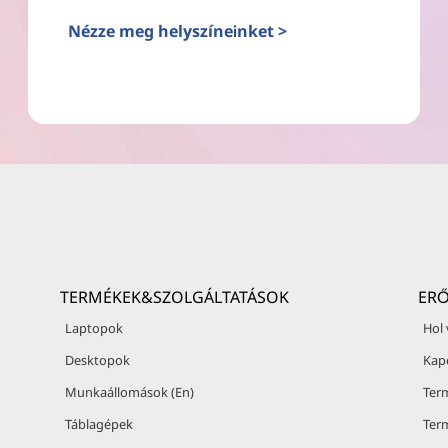
Nézze meg helyszíneinket >
TERMÉKEK&SZOLGÁLTATÁSOK
ER
Laptopok
Hol
Desktopok
Kap
Munkaállomások (En)
Ter
Táblagépek
Ter