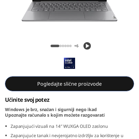
G
e
n
9
Yoga Slim 7i Gen 9 (14, Intel)
+6
(
1
4
Pogledajte slične proizvode
,
Učinite svoj potez
I
Windows je brz, snažan i sigurniji nego ikad
Upoznajte računalo s kojim možete razgovarati
n
Zapanjujući vizuali na 14″ WUXGA OLED zaslonu
t
Zapanjujuće tanak i nevjerojatno izdržljiv za korištenje u