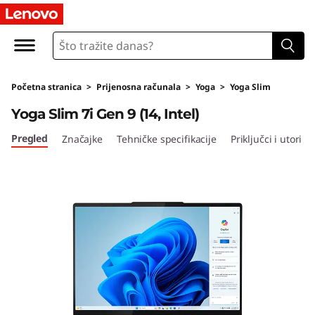
Y
o
g
Početna stranica
>
Prijenosna računala
>
Yoga
>
Yoga Slim
a
Yoga Slim 7i Gen 9 (14, Intel)
S
Pregled
Značajke
Tehničke specifikacije
Priključci i utori
l
i
m
7
i