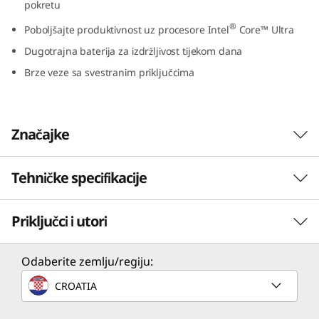
pokretu
e
®
Poboljšajte produktivnost uz procesore Intel
Core™ Ultra
l
Dugotrajna baterija za izdržljivost tijekom dana
Brze veze sa svestranim priključcima
)
Značajke
Tehničke specifikacije
Priključci i utori
PERFORMANSE
Procesor
Odaberite zemlju/regiju:
®
Do Intel
Core™ Ultra 7 155H
CROATIA
Moć koja redefinira pravila
Snovi se ostvaruju gdje god bili, zahvaljujući
Operativni sustav