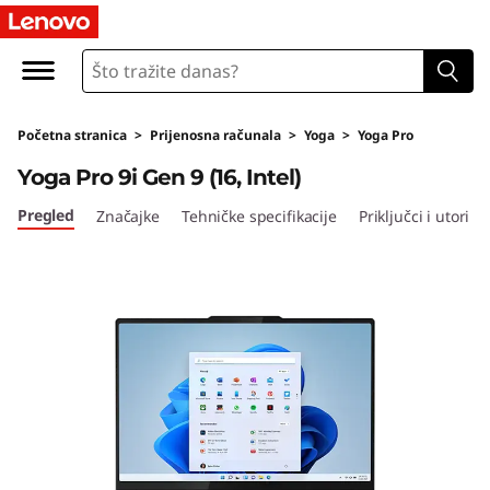
Y
o
g
Početna stranica
>
Prijenosna računala
>
Yoga
>
Yoga Pro
a
Yoga Pro 9i Gen 9 (16, Intel)
P
Pregled
Značajke
Tehničke specifikacije
Priključci i utori
r
o
9
i
G