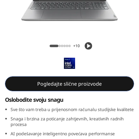
e
n
9
(
Yoga Pro 9i Gen 9 (16, Intel)
+10
1
6
,
Pogledajte slične proizvode
I
Oslobodite svoju snagu
n
Sve što vam treba u prijenosnom računalu studijske kvalitete
t
Snaga i brzina za poticanje zahtjevnih, kreativnih radnih
procesa
e
AI podešavanje inteligentno povećava performanse