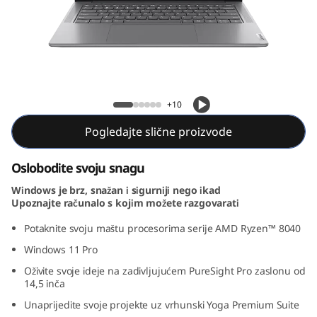
Yoga Pro 7 Gen 9 (14, AMD)
+10
Pogledajte slične proizvode
Oslobodite svoju snagu
Windows je brz, snažan i sigurniji nego ikad
Upoznajte računalo s kojim možete razgovarati
Potaknite svoju maštu procesorima serije AMD Ryzen™ 8040
Windows 11 Pro
Oživite svoje ideje na zadivljujućem PureSight Pro zaslonu od
14,5 inča
Unaprijedite svoje projekte uz vrhunski Yoga Premium Suite