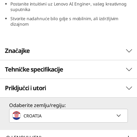
Postanite intuitivni uz Lenovo AI Engine+, vašeg kreativnog
suputnika
Stvorite nadahnuće bilo gdje s mobilnim, ali izdržljivim
dizajnom
Značajke
Tehničke specifikacije
Priključci i utori
PERFORMANSE
Procesor
Odaberite zemlju/regiju:
AMD Ryzen™ 7 8845HS
CROATIA
Uz ogromnu snagu…
Operativni sustav
Sve što možete, možete učiniti bolje s
procesorima AMD Ryzen™ serije 8040. Bilo da
Do Windows 11 Pro