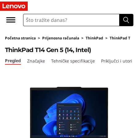
L
e
n
Početna stranica
>
Prijenosna računala
>
ThinkPad
>
ThinkPad T
o
ThinkPad T14 Gen 5 (14, Intel)
v
Pregled
Značajke
Tehničke specifikacije
Priključci i utori
o
T
h
i
n