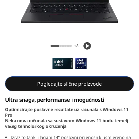
k
P
a
d
ThinkPad T14 Gen 5 (14, Intel)
+8
T
1
4
Pogledajte slične proizvode
G
Ultra snaga, performanse i mogućnosti
e
Optimizirajte poslovne rezultate uz računala s Windows 11
Pro
n
Neka nova računala sa sustavom Windows 11 budu temelj
vašeg tehnološkog okruženja
5
Izrazito tanki i lagani 14" poslovni prijenosnik usmjereno na