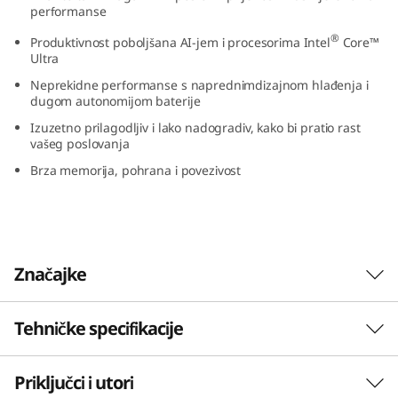
performanse
(
®
Produktivnost poboljšana AI-jem i procesorima Intel
Core™
1
Ultra
Neprekidne performanse s naprednimdizajnom hlađenja i
4
dugom autonomijom baterije
Izuzetno prilagodljiv i lako nadogradiv, kako bi pratio rast
”
vašeg poslovanja
i
Brza memorija, pohrana i povezivost
n
t
Značajke
e
l
Tehničke specifikacije
)
Priključci i utori
PERFORMANSE