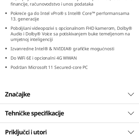
financije, računovodstvo i unos podataka
t
Pokreće ga do Intel vPro® s Intel® Core™ performansama
e
13. generacije
Poboljšani videopozivi s opcionalnom FHD kamerom, Dolby®
l
Audio i Dolby® Voice sa potiskivanjem buke temeljenom na
umjetnoj inteligenciji
)
Izvanredne Intel® & NVIDIA® grafičke mogućnosti
Do WiFi 6E i opcionalni 4G WWAN
Podržan Microsoft 11 Secured-core PC
Značajke
Tehničke specifikacije
Performanse poslovne klase
Lenovo ThinkPad L15 Gen 4 prijenosnik
Priključci i utori
PERFORMANSE
nadahnjuje produktivnost. Pokretan