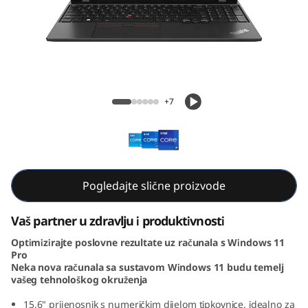
5
G
e
n
ThinkPad L15 Gen 4 (15, Intel)
+7
4
(
1
Pogledajte slične proizvode
5
Vaš partner u zdravlju i produktivnosti
,
Optimizirajte poslovne rezultate uz računala s Windows 11
Pro
I
Neka nova računala sa sustavom Windows 11 budu temelj
vašeg tehnološkog okruženja
n
15,6" prijenosnik s numeričkim dijelom tipkovnice, idealno za