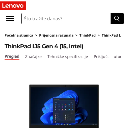
T
h
i
Početna stranica
>
Prijenosna računala
>
ThinkPad
>
ThinkPad L
n
ThinkPad L15 Gen 4 (15, Intel)
k
Pregled
Značajke
Tehničke specifikacije
Priključci i utori
P
a
d
L
1