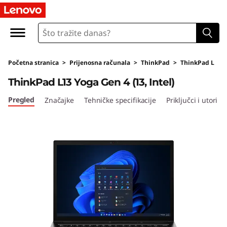
T
h
i
Početna stranica
>
Prijenosna računala
>
ThinkPad
>
ThinkPad L
n
ThinkPad L13 Yoga Gen 4 (13, Intel)
k
Pregled
Značajke
Tehničke specifikacije
Priključci i utori
P
a
d
L
1