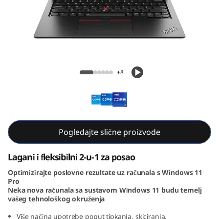
3
Y
o
g
ThinkPad L13 Yoga Gen 4 (13, Intel)
+8
a
G
e
Pogledajte slične proizvode
n
Lagani i fleksibilni 2-u-1 za posao
4
Optimizirajte poslovne rezultate uz računala s Windows 11
Pro
(
Neka nova računala sa sustavom Windows 11 budu temelj
vašeg tehnološkog okruženja
1
Više načina upotrebe poput tipkanja, skiciranja,