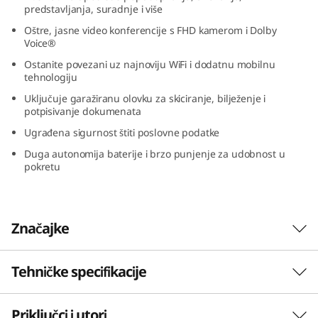
predstavljanja, suradnje i više
3
Oštre, jasne video konferencije s FHD kamerom i Dolby
,
Voice®
Ostanite povezani uz najnoviju WiFi i dodatnu mobilnu
I
tehnologiju
Uključuje garažiranu olovku za skiciranje, bilježenje i
n
potpisivanje dokumenata
Ugrađena sigurnost štiti poslovne podatke
t
Duga autonomija baterije i brzo punjenje za udobnost u
e
pokretu
l
)
Značajke
Tehničke specifikacije
Brz i snažan = dobitna kombinacija
Pokretan procesorom Intel® Core™ 13.
Priključci i utori
PERFORMANSE
generacije s do Intel vPro®, ThinkPad L13 Yoga