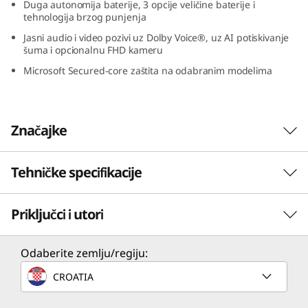
Duga autonomija baterije, 3 opcije veličine baterije i
D
tehnologija brzog punjenja
Jasni audio i video pozivi uz Dolby Voice®, uz AI potiskivanje
)
šuma i opcionalnu FHD kameru
Microsoft Secured-core zaštita na odabranim modelima
Značajke
Tehničke specifikacije
Moćne performanse
Prijenosnik Lenovo ThinkPad L13 Gen 4
Priključci i utori
PERFORMANSE
stvoren je za produktivnost i performanse
kada su važni. Uz pobjedničko partnerstvo
operativnog sustava do Windows 11 Pro i
Procesor
Odaberite zemlju/regiju:
mobilnih procesora AMD Ryzen™ serije 7030,
Do AMD Ryzen™ PRO 7000 serije
CROATIA
ovaj uređaj može brzo proći velika radna
opterećenja i nositi se s najzahtjevnijim
Operativni sustav