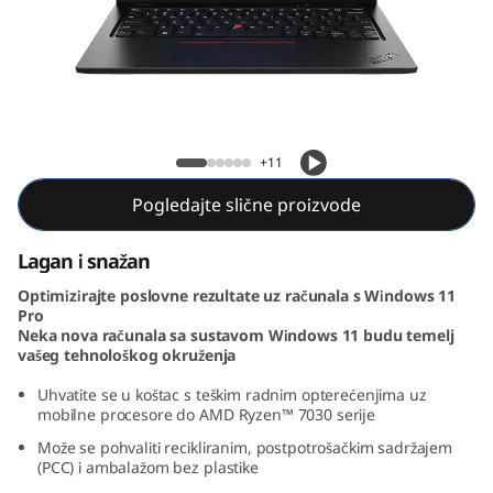
3
G
e
n
ThinkPad L13 Gen 4 (13, AMD)
+11
4
Pogledajte slične proizvode
(
Lagan i snažan
1
Optimizirajte poslovne rezultate uz računala s Windows 11
Pro
3
Neka nova računala sa sustavom Windows 11 budu temelj
vašeg tehnološkog okruženja
,
Uhvatite se u koštac s teškim radnim opterećenjima uz
mobilne procesore do AMD Ryzen™ 7030 serije
A
Može se pohvaliti recikliranim, postpotrošačkim sadržajem
M
(PCC) i ambalažom bez plastike