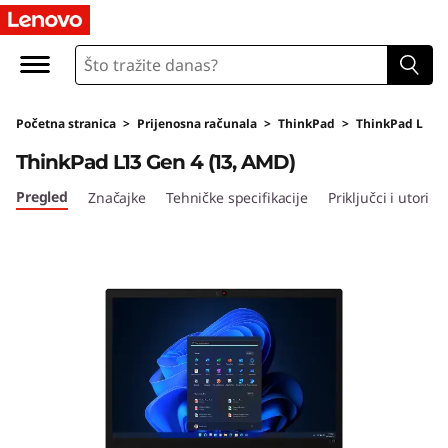
T
h
i
Početna stranica
>
Prijenosna računala
>
ThinkPad
>
ThinkPad L
n
ThinkPad L13 Gen 4 (13, AMD)
k
Pregled
Značajke
Tehničke specifikacije
Priključci i utori
P
a
d
L
1